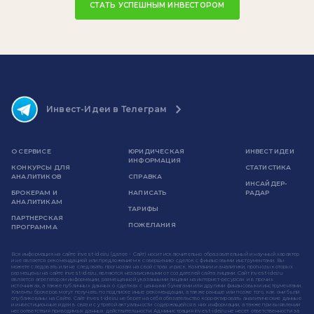
СТАТЬ УСПЕШНЫМ ИНВЕСТОРОМ
Инвест-Идеи в Телеграм
О СЕРВИСЕ
ЮРИДИЧЕСКАЯ
ИНВЕСТ ИДЕИ
ИНФОРМАЦИЯ
КОНКУРСЫ ДЛЯ
СТАТИСТИКА
АНАЛИТИКОВ
СПРАВКА
ИНСАЙДЕР-
БРОКЕРАМ И
НАПИСАТЬ
РАДАР
АНАЛИТИКАМ
ТАРИФЫ
ПАРТНЕРСКАЯ
ПОЖЕЛАНИЯ
ПРОГРАММА
Вся информация на сайте invest-idei.ru (далее - Сайт) носит исключительно образовательный и научный характер
и не является рекомендацией или предложением к совершению сделок с финансовыми инструментами. Вы
можете следовать или не следовать прогнозам на свой страх и риск. Компании и аналитики, прогнозы которых
размещены на сайте invest-idei.ru, являются независимыми от создателей сайта лицами. Сайт invest-idei.ru
является агрегатором информации, размещенной указанными лицами на интернет-ресурсах и в прочих
источниках, а также публичных данных о сделках с ценными бумагами или другими финансовыми инструментами.
Клиенты брокеров могут получать по подписке иные рекомендации, а также раньше или позже того, как они были
опубликованы на Сайте. Сайт invest-idei.ru не берет на себя обязательство корректировать аналитические данные
и инвестиционные идеи в связи с утратой актуальности содержащейся в них информации, а также при выявлении
несоответствия приводимых данных действительности. Администрация invest-idei.ru не несет ответственности за