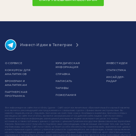
Инвест-Идеи в Телеграм
О СЕРВИСЕ
ЮРИДИЧЕСКАЯ
ИНВЕСТ ИДЕИ
ИНФОРМАЦИЯ
КОНКУРСЫ ДЛЯ
СТАТИСТИКА
АНАЛИТИКОВ
СПРАВКА
ИНСАЙДЕР-
БРОКЕРАМ И
НАПИСАТЬ
РАДАР
АНАЛИТИКАМ
ТАРИФЫ
ПАРТНЕРСКАЯ
ПОЖЕЛАНИЯ
ПРОГРАММА
Вся информация на сайте invest-idei.ru (далее - Сайт) носит исключительно образовательный и научный характер
и не является рекомендацией или предложением к совершению сделок с финансовыми инструментами. Вы
можете следовать или не следовать прогнозам на свой страх и риск. Компании и аналитики, прогнозы которых
размещены на сайте invest-idei.ru, являются независимыми от создателей сайта лицами. Сайт invest-idei.ru
является агрегатором информации, размещенной указанными лицами на интернет-ресурсах и в прочих
источниках, а также публичных данных о сделках с ценными бумагами или другими финансовыми инструментами.
Клиенты брокеров могут получать по подписке иные рекомендации, а также раньше или позже того, как они были
опубликованы на Сайте. Сайт invest-idei.ru не берет на себя обязательство корректировать аналитические данные
и инвестиционные идеи в связи с утратой актуальности содержащейся в них информации, а также при выявлении
несоответствия приводимых данных действительности. Администрация invest-idei.ru не несет ответственности за
содержание и последствия использования размещенной информации, в том числе за любые возможные убытки от