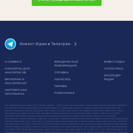
Инвест-Идеи в Телеграм
О СЕРВИСЕ
ЮРИДИЧЕСКАЯ
ИНВЕСТ ИДЕИ
ИНФОРМАЦИЯ
КОНКУРСЫ ДЛЯ
СТАТИСТИКА
АНАЛИТИКОВ
СПРАВКА
ИНСАЙДЕР-
БРОКЕРАМ И
НАПИСАТЬ
РАДАР
АНАЛИТИКАМ
ТАРИФЫ
ПАРТНЕРСКАЯ
ПОЖЕЛАНИЯ
ПРОГРАММА
Вся информация на сайте invest-idei.ru (далее - Сайт) носит исключительно образовательный и научный характер
и не является рекомендацией или предложением к совершению сделок с финансовыми инструментами. Вы
можете следовать или не следовать прогнозам на свой страх и риск. Компании и аналитики, прогнозы которых
размещены на сайте invest-idei.ru, являются независимыми от создателей сайта лицами. Сайт invest-idei.ru
является агрегатором информации, размещенной указанными лицами на интернет-ресурсах и в прочих
источниках, а также публичных данных о сделках с ценными бумагами или другими финансовыми инструментами.
Клиенты брокеров могут получать по подписке иные рекомендации, а также раньше или позже того, как они были
опубликованы на Сайте. Сайт invest-idei.ru не берет на себя обязательство корректировать аналитические данные
и инвестиционные идеи в связи с утратой актуальности содержащейся в них информации, а также при выявлении
несоответствия приводимых данных действительности. Администрация invest-idei.ru не несет ответственности за
содержание и последствия использования размещенной информации, в том числе за любые возможные убытки от