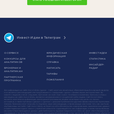
Инвест-Идеи в Телеграм
О СЕРВИСЕ
ЮРИДИЧЕСКАЯ
ИНВЕСТ ИДЕИ
ИНФОРМАЦИЯ
КОНКУРСЫ ДЛЯ
СТАТИСТИКА
АНАЛИТИКОВ
СПРАВКА
ИНСАЙДЕР-
БРОКЕРАМ И
НАПИСАТЬ
РАДАР
АНАЛИТИКАМ
ТАРИФЫ
ПАРТНЕРСКАЯ
ПОЖЕЛАНИЯ
ПРОГРАММА
Вся информация на сайте invest-idei.ru (далее - Сайт) носит исключительно образовательный и научный характер
и не является рекомендацией или предложением к совершению сделок с финансовыми инструментами. Вы
можете следовать или не следовать прогнозам на свой страх и риск. Компании и аналитики, прогнозы которых
размещены на сайте invest-idei.ru, являются независимыми от создателей сайта лицами. Сайт invest-idei.ru
является агрегатором информации, размещенной указанными лицами на интернет-ресурсах и в прочих
источниках, а также публичных данных о сделках с ценными бумагами или другими финансовыми инструментами.
Клиенты брокеров могут получать по подписке иные рекомендации, а также раньше или позже того, как они были
опубликованы на Сайте. Сайт invest-idei.ru не берет на себя обязательство корректировать аналитические данные
и инвестиционные идеи в связи с утратой актуальности содержащейся в них информации, а также при выявлении
несоответствия приводимых данных действительности. Администрация invest-idei.ru не несет ответственности за
содержание и последствия использования размещенной информации, в том числе за любые возможные убытки от