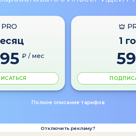
PRO
P
месяц
1 г
595
59
₽ / мес
ИСАТЬСЯ
ПОДПИС
Полное описание тарифов
Отключить рекламу?