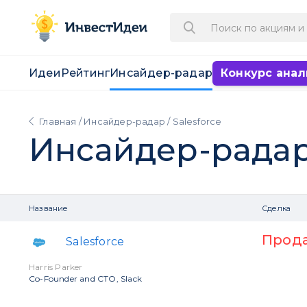
Идеи
Рейтинг
Инсайдер-радар
Конкурс анал
Главная
/
Инсайдер-радар
/ Salesforce
Инсайдер-рада
Название
Сделка
Прод
Salesforce
Harris Parker
Co-Founder and CTO, Slack