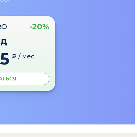
-20%
RO
од
5
₽ / мес
АТЬСЯ