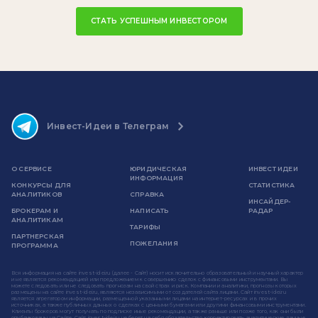
СТАТЬ УСПЕШНЫМ ИНВЕСТОРОМ
Инвест-Идеи в Телеграм
О СЕРВИСЕ
ЮРИДИЧЕСКАЯ
ИНВЕСТ ИДЕИ
ИНФОРМАЦИЯ
КОНКУРСЫ ДЛЯ
СТАТИСТИКА
АНАЛИТИКОВ
СПРАВКА
ИНСАЙДЕР-
БРОКЕРАМ И
НАПИСАТЬ
РАДАР
АНАЛИТИКАМ
ТАРИФЫ
ПАРТНЕРСКАЯ
ПОЖЕЛАНИЯ
ПРОГРАММА
Вся информация на сайте invest-idei.ru (далее - Сайт) носит исключительно образовательный и научный характер
и не является рекомендацией или предложением к совершению сделок с финансовыми инструментами. Вы
можете следовать или не следовать прогнозам на свой страх и риск. Компании и аналитики, прогнозы которых
размещены на сайте invest-idei.ru, являются независимыми от создателей сайта лицами. Сайт invest-idei.ru
является агрегатором информации, размещенной указанными лицами на интернет-ресурсах и в прочих
источниках, а также публичных данных о сделках с ценными бумагами или другими финансовыми инструментами.
Клиенты брокеров могут получать по подписке иные рекомендации, а также раньше или позже того, как они были
опубликованы на Сайте. Сайт invest-idei.ru не берет на себя обязательство корректировать аналитические данные