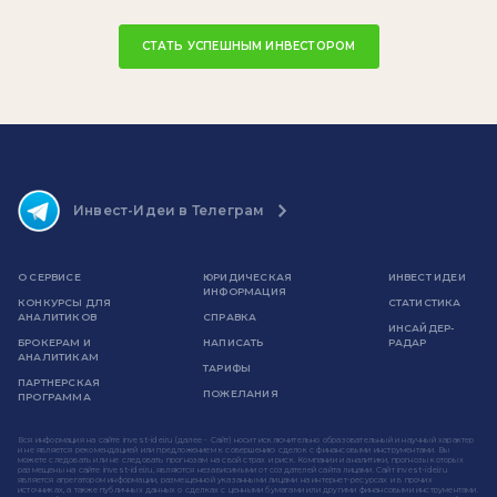
СТАТЬ УСПЕШНЫМ ИНВЕСТОРОМ
Инвест-Идеи в Телеграм
О СЕРВИСЕ
ЮРИДИЧЕСКАЯ
ИНВЕСТ ИДЕИ
ИНФОРМАЦИЯ
КОНКУРСЫ ДЛЯ
СТАТИСТИКА
АНАЛИТИКОВ
СПРАВКА
ИНСАЙДЕР-
БРОКЕРАМ И
НАПИСАТЬ
РАДАР
АНАЛИТИКАМ
ТАРИФЫ
ПАРТНЕРСКАЯ
ПОЖЕЛАНИЯ
ПРОГРАММА
Вся информация на сайте invest-idei.ru (далее - Сайт) носит исключительно образовательный и научный характер
и не является рекомендацией или предложением к совершению сделок с финансовыми инструментами. Вы
можете следовать или не следовать прогнозам на свой страх и риск. Компании и аналитики, прогнозы которых
размещены на сайте invest-idei.ru, являются независимыми от создателей сайта лицами. Сайт invest-idei.ru
является агрегатором информации, размещенной указанными лицами на интернет-ресурсах и в прочих
источниках, а также публичных данных о сделках с ценными бумагами или другими финансовыми инструментами.