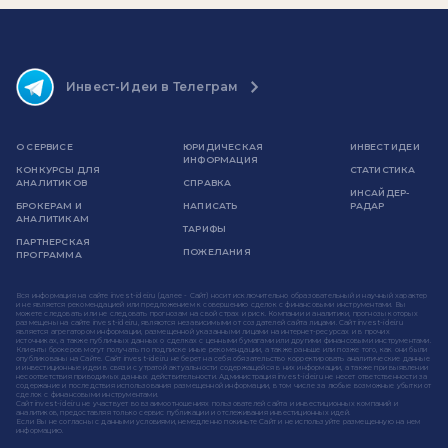
Инвест-Идеи в Телеграм
О СЕРВИСЕ
ЮРИДИЧЕСКАЯ
ИНВЕСТ ИДЕИ
ИНФОРМАЦИЯ
КОНКУРСЫ ДЛЯ
СТАТИСТИКА
АНАЛИТИКОВ
СПРАВКА
ИНСАЙДЕР-
БРОКЕРАМ И
НАПИСАТЬ
РАДАР
АНАЛИТИКАМ
ТАРИФЫ
ПАРТНЕРСКАЯ
ПОЖЕЛАНИЯ
ПРОГРАММА
Вся информация на сайте invest-idei.ru (далее - Сайт) носит исключительно образовательный и научный характер
и не является рекомендацией или предложением к совершению сделок с финансовыми инструментами. Вы
можете следовать или не следовать прогнозам на свой страх и риск. Компании и аналитики, прогнозы которых
размещены на сайте invest-idei.ru, являются независимыми от создателей сайта лицами. Сайт invest-idei.ru
является агрегатором информации, размещенной указанными лицами на интернет-ресурсах и в прочих
источниках, а также публичных данных о сделках с ценными бумагами или другими финансовыми инструментами.
Клиенты брокеров могут получать по подписке иные рекомендации, а также раньше или позже того, как они были
опубликованы на Сайте. Сайт invest-idei.ru не берет на себя обязательство корректировать аналитические данные
и инвестиционные идеи в связи с утратой актуальности содержащейся в них информации, а также при выявлении
несоответствия приводимых данных действительности. Администрация invest-idei.ru не несет ответственности за
содержание и последствия использования размещенной информации, в том числе за любые возможные убытки от
сделок с финансовыми инструментами.
Сайт invest-idei.ru не участвует во взаимоотношениях пользователей сайта и инвестиционных компаний и
аналитиков, предоставляя только сервис публикации и отслеживания инвестиционных идей.
Если Вы не согласны с данными условиями, немедленно покиньте Сайт и не используйте размещенную на нем
информацию.