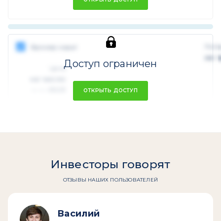
Поте
Брокер скрыт
не 
Доступ ограничен
Цель
не число
RUB
xx.xx.xxxx
ОТКРЫТЬ ДОСТУП
Инвесторы говорят
ОТЗЫВЫ НАШИХ ПОЛЬЗОВАТЕЛЕЙ
Василий