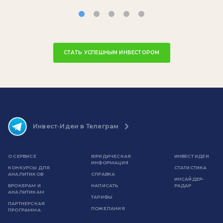
СТАТЬ УСПЕШНЫМ ИНВЕСТОРОМ
Инвест-Идеи в Телеграм
О СЕРВИСЕ
ЮРИДИЧЕСКАЯ
ИНВЕСТ ИДЕИ
ИНФОРМАЦИЯ
КОНКУРСЫ ДЛЯ
СТАТИСТИКА
АНАЛИТИКОВ
СПРАВКА
ИНСАЙДЕР-
БРОКЕРАМ И
НАПИСАТЬ
РАДАР
АНАЛИТИКАМ
ТАРИФЫ
ПАРТНЕРСКАЯ
ПОЖЕЛАНИЯ
ПРОГРАММА