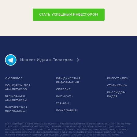
СТАТЬ УСПЕШНЫМ ИНВЕСТОРОМ
Инвест-Идеи в Телеграм
О СЕРВИСЕ
ЮРИДИЧЕСКАЯ
ИНВЕСТ ИДЕИ
ИНФОРМАЦИЯ
КОНКУРСЫ ДЛЯ
СТАТИСТИКА
АНАЛИТИКОВ
СПРАВКА
ИНСАЙДЕР-
БРОКЕРАМ И
НАПИСАТЬ
РАДАР
АНАЛИТИКАМ
ТАРИФЫ
ПАРТНЕРСКАЯ
ПОЖЕЛАНИЯ
ПРОГРАММА
Вся информация на сайте invest-idei.ru (далее - Сайт) носит исключительно образовательный и научный характер
и не является рекомендацией или предложением к совершению сделок с финансовыми инструментами. Вы
можете следовать или не следовать прогнозам на свой страх и риск. Компании и аналитики, прогнозы которых
размещены на сайте invest-idei.ru, являются независимыми от создателей сайта лицами. Сайт invest-idei.ru
является агрегатором информации, размещенной указанными лицами на интернет-ресурсах и в прочих