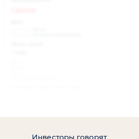
Сделка
Дата:
xx.xx.xxxx
сделка
xx.xx.xxxx
раскрытие информации
Объем сделки:
~ xxx
XXX %
акции
XXX шт
объем сделки в акциях
Изменение цены с даты сделки
0 %
Инвесторы говорят