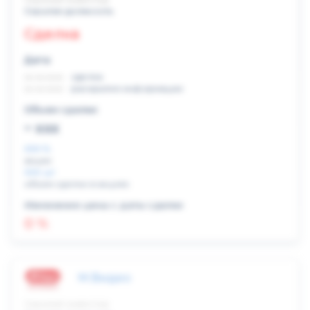
Скрытая должность
Сделка
Дата:
xx.xx.xxxx
сделка
xx.xx.xxxx
раскрытие информации
Объем сделки:
~ xxx
XXX %
акции
XXX шт
объем сделки в акциях
Изменение цены с даты сделки
0 %
М.Видео
Скрытый инвестор