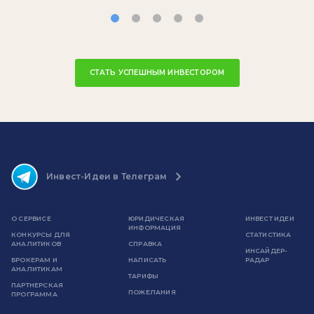
СТАТЬ УСПЕШНЫМ ИНВЕСТОРОМ
Инвест-Идеи в Телеграм
О СЕРВИСЕ
ЮРИДИЧЕСКАЯ
ИНВЕСТ ИДЕИ
ИНФОРМАЦИЯ
КОНКУРСЫ ДЛЯ
СТАТИСТИКА
АНАЛИТИКОВ
СПРАВКА
ИНСАЙДЕР-
БРОКЕРАМ И
НАПИСАТЬ
РАДАР
АНАЛИТИКАМ
ТАРИФЫ
ПАРТНЕРСКАЯ
ПОЖЕЛАНИЯ
ПРОГРАММА