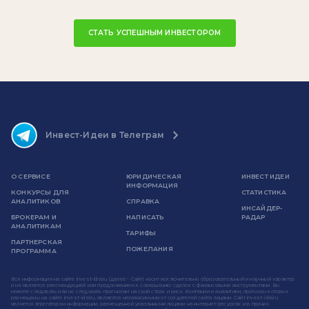
СТАТЬ УСПЕШНЫМ ИНВЕСТОРОМ
Инвест-Идеи в Телеграм
О СЕРВИСЕ
ЮРИДИЧЕСКАЯ
ИНВЕСТ ИДЕИ
ИНФОРМАЦИЯ
КОНКУРСЫ ДЛЯ
СТАТИСТИКА
АНАЛИТИКОВ
СПРАВКА
ИНСАЙДЕР-
БРОКЕРАМ И
НАПИСАТЬ
РАДАР
АНАЛИТИКАМ
ТАРИФЫ
ПАРТНЕРСКАЯ
ПОЖЕЛАНИЯ
ПРОГРАММА
Вся информация на сайте invest-idei.ru (далее - Сайт) носит исключительно образовательный и научный характер
и не является рекомендацией или предложением к совершению сделок с финансовыми инструментами. Вы
можете следовать или не следовать прогнозам на свой страх и риск. Компании и аналитики, прогнозы которых
размещены на сайте invest-idei.ru, являются независимыми от создателей сайта лицами. Сайт invest-idei.ru
является агрегатором информации, размещенной указанными лицами на интернет-ресурсах и в прочих