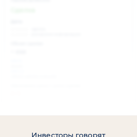
Сделка
Дата:
xx.xx.xxxx
сделка
xx.xx.xxxx
раскрытие информации
Объем сделки:
~ xxx
XXX %
акции
XXX шт
объем сделки в акциях
Изменение цены с даты сделки
0 %
Инвесторы говорят