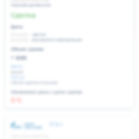
Скрытая должность
Сделка
Дата:
xx.xx.xxxx
сделка
xx.xx.xxxx
раскрытие информации
Объем сделки:
~ xxx
XXX %
акции
XXX шт
объем сделки в акциях
Изменение цены с даты сделки
0 %
ТГК-1
Скрытый инвестор