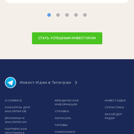
СТАТЬ УСПЕШНЫМ ИНВЕСТОРОМ
Инвест-Идеи в Телеграм
О СЕРВИСЕ
ЮРИДИЧЕСКАЯ
ИНВЕСТ ИДЕИ
ИНФОРМАЦИЯ
КОНКУРСЫ ДЛЯ
СТАТИСТИКА
АНАЛИТИКОВ
СПРАВКА
ИНСАЙДЕР-
БРОКЕРАМ И
НАПИСАТЬ
РАДАР
АНАЛИТИКАМ
ТАРИФЫ
ПАРТНЕРСКАЯ
ПОЖЕЛАНИЯ
ПРОГРАММА