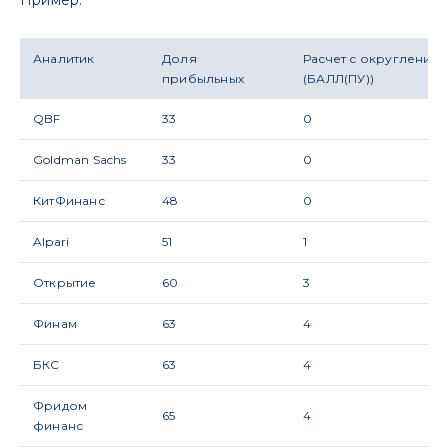
Пример:
Аналитик
Доля
Расчет с округление
прибыльных
(БАЛЛ(ПУ))
QBF
33
0
Goldman Sachs
33
0
КитФинанс
48
0
Alpari
51
1
Открытие
60
3
Финам
63
4
БКС
63
4
Фридом
65
4
финанс