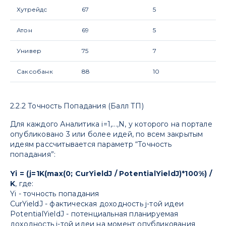
Хутрейдс
67
5
Атон
69
5
Универ
75
7
Саксобанк
88
10
2.2.2 Точность Попадания (Балл ТП)
Для каждого Аналитика i=1,...,N, у которого на портале
опубликовано 3 или более идей, по всем закрытым
идеям рассчитывается параметр “Точность
попадания”:
Yi = (j=1K(max(0; CurYieldJ / PotentialYieldJ)*100%) /
K
, где:
Yi - точность попадания
CurYieldJ - фактическая доходность j-той идеи
PotentialYieldJ - потенциальная планируемая
доходность j-той идеи на момент опубликования