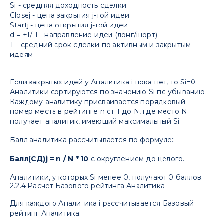
Si - средняя доходность сделки
Closej - цена закрытия j-той идеи
Startj - цена открытия j-той идеи
d = +1/-1 - направление идеи (лонг/шорт)
T - средний срок сделки по активным и закрытым
идеям
Если закрытых идей у Аналитика i пока нет, то Si=0.
Аналитики сортируются по значению Si по убыванию.
Каждому аналитику присваивается порядковый
номер места в рейтинге n от 1 до N, где место N
получает аналитик, имеющий максимальный Si.
Балл аналитика рассчитывается по формуле::
Балл(СД)j = n / N * 10
с округлением до целого.
Аналитики, у которых Si менее 0, получают 0 баллов.
2.2.4 Расчет Базового рейтинга Аналитика
Для каждого Аналитика i рассчитывается Базовый
рейтинг Аналитика: