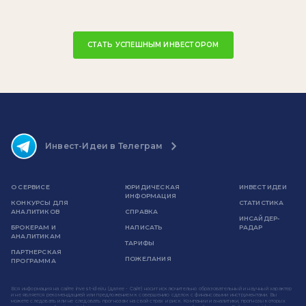
СТАТЬ УСПЕШНЫМ ИНВЕСТОРОМ
Инвест-Идеи в Телеграм
О СЕРВИСЕ
ЮРИДИЧЕСКАЯ
ИНВЕСТ ИДЕИ
ИНФОРМАЦИЯ
КОНКУРСЫ ДЛЯ
СТАТИСТИКА
АНАЛИТИКОВ
СПРАВКА
ИНСАЙДЕР-
БРОКЕРАМ И
НАПИСАТЬ
РАДАР
АНАЛИТИКАМ
ТАРИФЫ
ПАРТНЕРСКАЯ
ПОЖЕЛАНИЯ
ПРОГРАММА
Вся информация на сайте invest-idei.ru (далее - Сайт) носит исключительно образовательный и научный характер
и не является рекомендацией или предложением к совершению сделок с финансовыми инструментами. Вы
можете следовать или не следовать прогнозам на свой страх и риск. Компании и аналитики, прогнозы которых