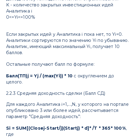
K - количество закрытых инвестиционных идей
Аналитика i
0<=Yi<=100%
Если закрытых идей у Аналитика i пока нет, то Yi=0.
Аналитики сортируются по значению Yi по убыванию.
Аналитик, имеющий максимальный Yi, получает 10
баллов.
Остальные получают балл по формуле:
Балл(ТП)j = Yj / (max(Yi)) * 10
с округлением до
целого.
2.2.3 Средняя доходность сделки (Балл СД)
Для каждого Аналитика i=1,...,N, у которого на портале
опубликовано 3 или более идей, рассчитывается
параметр "Средняя доходность":
Si = SUM[(Closej-Start/j)(Startj) * d]* /T * 365* 100%
,
где