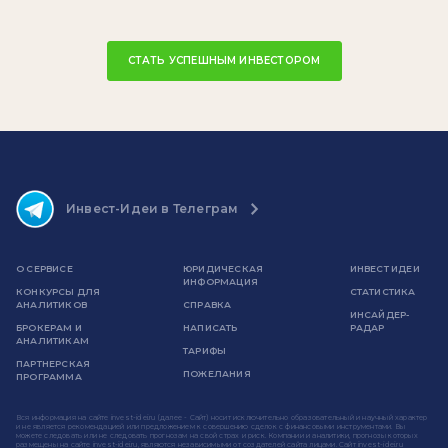
СТАТЬ УСПЕШНЫМ ИНВЕСТОРОМ
Инвест-Идеи в Телеграм
О СЕРВИСЕ
ЮРИДИЧЕСКАЯ
ИНВЕСТ ИДЕИ
ИНФОРМАЦИЯ
КОНКУРСЫ ДЛЯ
СТАТИСТИКА
АНАЛИТИКОВ
СПРАВКА
ИНСАЙДЕР-
БРОКЕРАМ И
НАПИСАТЬ
РАДАР
АНАЛИТИКАМ
ТАРИФЫ
ПАРТНЕРСКАЯ
ПОЖЕЛАНИЯ
ПРОГРАММА
Вся информация на сайте invest-idei.ru (далее - Сайт) носит исключительно образовательный и научный характер
и не является рекомендацией или предложением к совершению сделок с финансовыми инструментами. Вы
можете следовать или не следовать прогнозам на свой страх и риск. Компании и аналитики, прогнозы которых
размещены на сайте invest-idei.ru, являются независимыми от создателей сайта лицами. Сайт invest-idei.ru