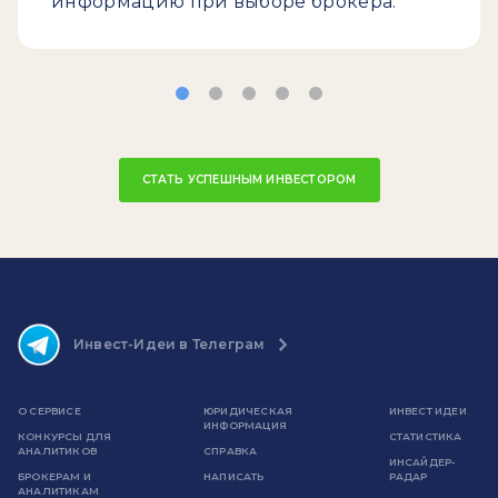
информацию при выборе брокера.
СТАТЬ УСПЕШНЫМ ИНВЕСТОРОМ
Инвест-Идеи в Телеграм
О СЕРВИСЕ
ЮРИДИЧЕСКАЯ
ИНВЕСТ ИДЕИ
ИНФОРМАЦИЯ
КОНКУРСЫ ДЛЯ
СТАТИСТИКА
АНАЛИТИКОВ
СПРАВКА
ИНСАЙДЕР-
БРОКЕРАМ И
НАПИСАТЬ
РАДАР
АНАЛИТИКАМ