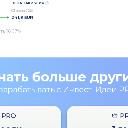
ЦЕНА ЗАКРЫТИЯ
03 июня 2020
241,9
EUR
нать больше друг
 зарабатывать с Инвест-Идеи P
PRO
P