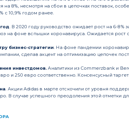
я на 8%, несмотря на сбои в цепочках поставок, осо
% с 10,9% годом ранее.
 год
. В 2020 году руководство ожидает рост на 6-8% 
оз на фоне вспышки коронавируса. Ожидается рост оп
отру бизнес-стратегии
. На фоне пандемии коронавир
омпании, сделав акцент на оптимизацию цепочек пос
ения инвестдомов.
Аналитики из Commerzbank и Ber
вро и 250 евро соответственно. Консенсусный таргет 
ина
. Акции Adidas в марте отскочили от уровня поддер
ро. В случае успешного преодоления этой отметки дл
ОРА