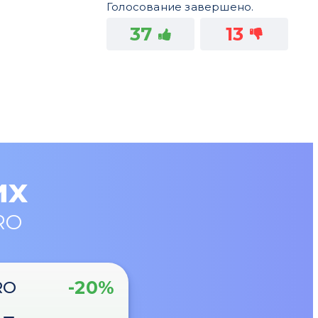
Голосование завершено.
37
13
их
RO
-20%
RO