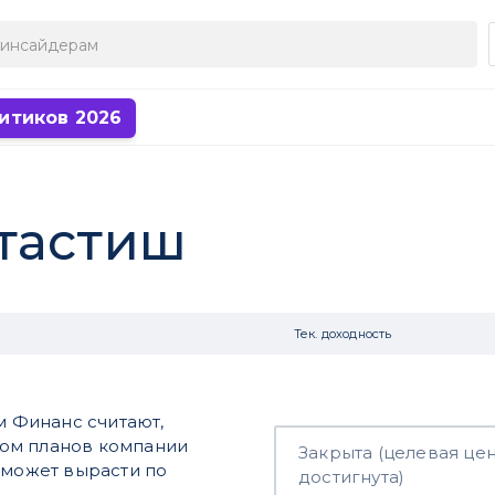
итиков 2026
тастиш
Тек. доходность
м Финанс считают,
етом планов компании
Закрыта (целевая це
 может вырасти по
достигнута)