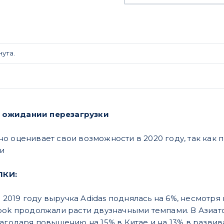
ута.
В ожидании перезагрузки
о оценивает свои возможности в 2020 году, так как 
и
ПКИ:
 В 2019 году выручка Adidas поднялась на 6%, несмот
bok продолжали расти двузначными темпами. В Азиа
лагодаря повышению на 15% в Китае и на 13% в разв