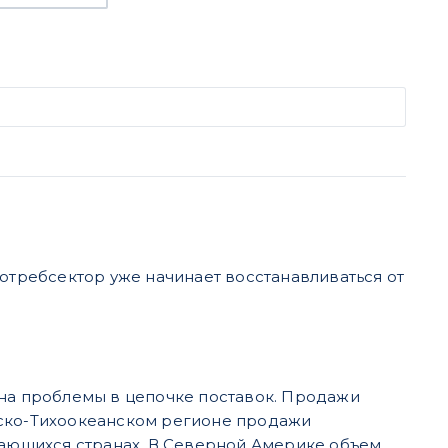
потребсектор уже начинает восстанавливаться от
ря на проблемы в цепочке поставок. Продажи
тско-Тихоокеанском регионе продажи
ивающихся странах. В Северной Америке объем