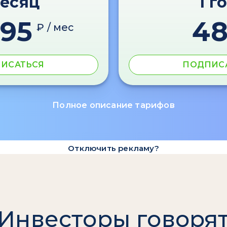
месяц
1 г
595
4
₽ / мес
ИСАТЬСЯ
ПОДПИС
Полное описание тарифов
Отключить рекламу?
Инвесторы говоря