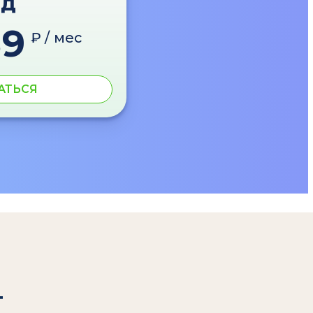
од
89
₽ / мес
АТЬСЯ
т