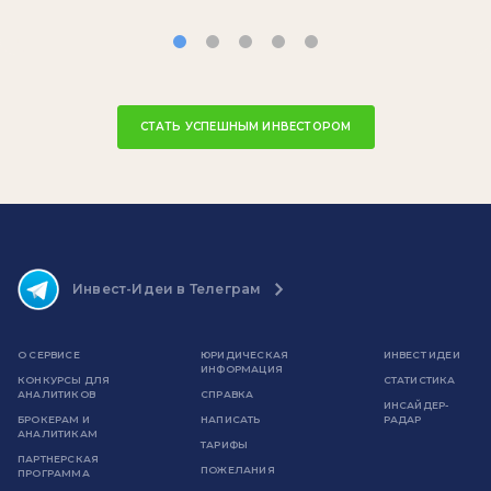
СТАТЬ УСПЕШНЫМ ИНВЕСТОРОМ
Инвест-Идеи в Телеграм
О СЕРВИСЕ
ЮРИДИЧЕСКАЯ
ИНВЕСТ ИДЕИ
ИНФОРМАЦИЯ
КОНКУРСЫ ДЛЯ
СТАТИСТИКА
АНАЛИТИКОВ
СПРАВКА
ИНСАЙДЕР-
БРОКЕРАМ И
НАПИСАТЬ
РАДАР
АНАЛИТИКАМ
ТАРИФЫ
ПАРТНЕРСКАЯ
ПОЖЕЛАНИЯ
ПРОГРАММА