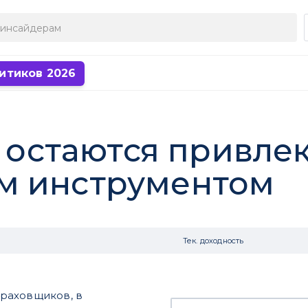
итиков 2026
e остаются привл
м инструментом
Тек. доходность
траховщиков, в