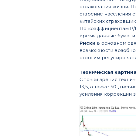
страхования жизни. 
старение населения ст
китайских страховщик
По коэффициентам P/E 
время данные бумаги 
Риски
в основном свя
возможности возобно
строгим регулировани
Техническая картин
С точки зрения техни
13,5, а также 50-дне
усиления коррекции з