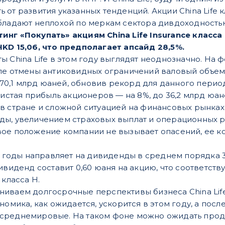
 от развития указанных тенденций. Акции China Life 
бладают неплохой по меркам сектора дивдоходность
нг «Покупать» акциям China Life Insurance класса 
KD 15,06, что предполагает апсайд 28,5%.
ы China Life в этом году выглядят неоднозначно. Н
ле отмены антиковидных ограничений валовый объем
 470,1 млрд юаней, обновив рекорд для данного период
 чистая прибыль акционеров — на 8%, до 36,2 млрд юа
в стране и сложной ситуацией на финансовых рынках
ы, увеличением страховых выплат и операционных ра
вое положение компании не вызывает опасений, ее 
ие годы направляет на дивиденды в среднем порядка 
дивиденд составит 0,60 юаня на акцию, что соответст
 класса H.
иваем долгосрочные перспективы бизнеса China Lif
ономика, как ожидается, ускорится в этом году, а п
среднемировые. На таком фоне можно ожидать про