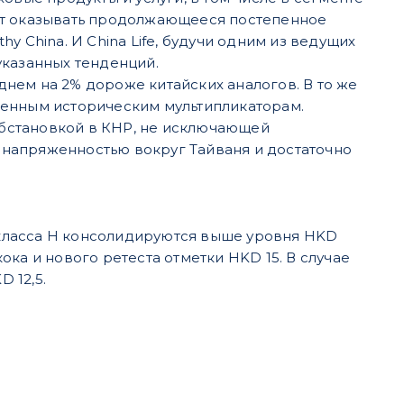
ут оказывать продолжающееся постепенное
 China. И China Life, будучи одним из ведущих
указанных тенденций.
еднем на 2% дороже китайских аналогов. В то же
венным историческим мультипликаторам.
бстановкой в КНР, не исключающей
напряженностью вокруг Тайваня и достаточно
e класса H консолидируются выше уровня HKD
ка и нового ретеста отметки HKD 15. В случае
 12,5.