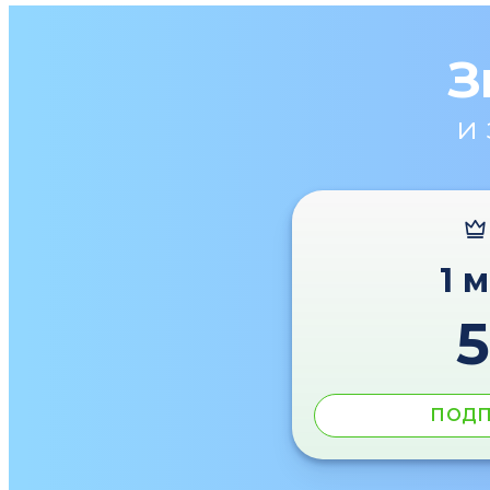
З
и
1 
ПОДП