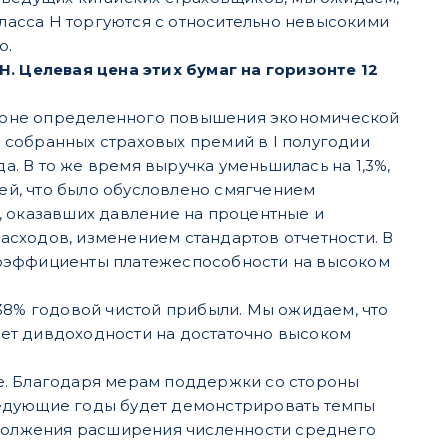
класса H торгуются с относительно невысокими
ю.
H. Целевая цена этих бумаг на горизонте 12
а фоне определенного повышения экономической
 собранных страховых премий в I полугодии
а. В то же время выручка уменьшилась на 1,3%,
ней, что было обусловлено смягчением
, оказавших давление на процентные и
сходов, изменением стандартов отчетности. В
коэффициенты платежеспособности на высоком
38% годовой чистой прибыли. Мы ожидаем, что
вует дивдоходности на достаточно высоком
e. Благодаря мерам поддержки со стороны
оследующие годы будет демонстрировать темпы
должения расширения численности среднего