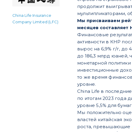
продолжит выигрывать
мультипликаторами, о
China Life Insurance
Мы присваиваем рейти
Company Limited (LFC)
месяцев составляет H
Финансовые результат
активности в КНР пос
вырос на 6,9% г/г, до
до 186,3 млрд юаней,
монетарной политики 
инвестиционные доход
то же время финансо
уровне.
China Life в последн
по итогам 2023 года 
уровне 5,5% для бумаг
Мы положительно оцен
властей китайская эк
роста, превышающие 