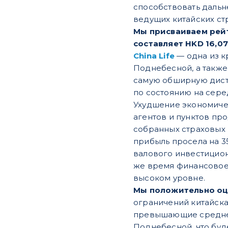
способствовать дальне
ведущих китайских ст
Мы присваиваем рейти
составляет HKD 16,07
China Life
— одна из к
Поднебесной, а также
самую обширную дист
по состоянию на сере
Ухудшение экономичес
агентов и пунктов пр
собранных страховых п
прибыль просела на 35
валового инвестиционн
же время финансовое
высоком уровне.
Мы положительно оце
ограничений китайска
превышающие среднем
Поднебесной, что буд