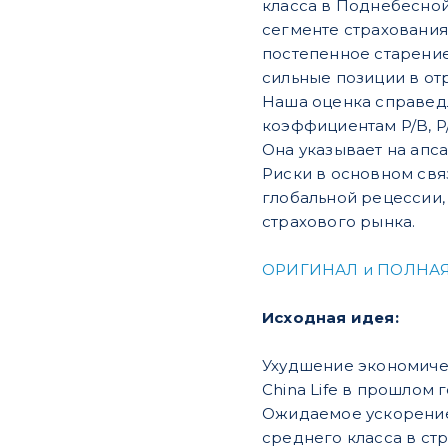
класса в Поднебесной,
сегменте страхования
постепенное старение 
сильные позиции в от
Наша оценка справедл
коэффициентам P/B, P
Она указывает на апса
Риски в основном свя
глобальной рецессии,
страхового рынка.
ОРИГИНАЛ и ПОЛНАЯ
Исходная идея:
Ухудшение экономичес
China Life в прошлом
Ожидаемое ускорение
среднего класса в ст