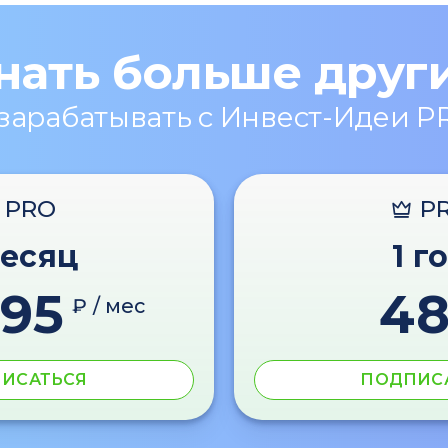
нать больше друг
 зарабатывать с Инвест-Идеи P
PRO
P
месяц
1 г
595
4
₽ / мес
ИСАТЬСЯ
ПОДПИС