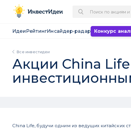
Идеи
Рейтинг
Инсайдер-радар
Конкурс анал
Все инвестидеи
Акции China Lif
инвестиционны
China Life, будучи одним из ведущих китайских с