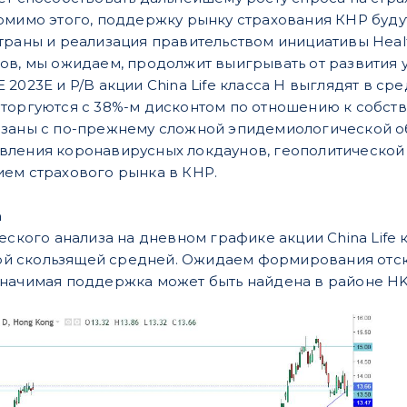
Помимо этого, поддержку рынку страхования КНР буд
раны и реализация правительством инициативы Healthy
ов, мы ожидаем, продолжит выигрывать от развития 
2023Е и P/B акции China Life класса H выглядят в ср
торгуются с 38%-м дисконтом по отношению к собст
заны с по-прежнему сложной эпидемиологической о
вления коронавирусных локдаунов, геополитической 
ем страхового рынка в КНР.
а
ческого анализа на дневном графике акции China Lif
вной скользящей средней. Ожидаем формирования отско
начимая поддержка может быть найдена в районе HKD