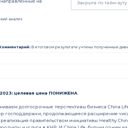
 направленные на
Закрыта по тайм-ауту
ский анализ
Комментарий:
В итоговом результате учтены полученные див
.2023: целевая цена ПОНИЖЕНА
иваем долгосрочные перспективы бизнеса China Lif
ер господдержки, продолжающееся расширение числ
 реализация правительством инициативы Healthy Chin
родукты и услуги в КНР. И China Life, будучи одним 