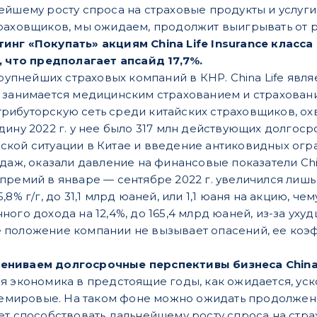
йшему росту спроса на страховые продукты и услуги 
раховщиков, мы ожидаем, продолжит выигрывать от р
нг «Покупать» акциям China Life Insurance класса 
, что предполагает апсайд 17,7%.
рупнейших страховых компаний в КНР. China Life явл
 занимается медицинским страхованием и страховани
рибуторскую сеть среди китайских страховщиков, ох
дину 2022 г. у нее было 317 млн действующих долгоср
кой ситуации в Китае и введение антиковидных огра
одаж, оказали давление на финансовые показатели Chi
ремий в январе — сентябре 2022 г. увеличился лишь на
,8% г/г, до 31,1 млрд юаней, или 1,1 юаня на акцию, 
ого дохода на 12,4%, до 165,4 млрд юаней, из-за ух
 положение компании не вызывает опасений, ее коэ
ниваем долгосрочные перспективы бизнеса China 
я экономика в предстоящие годы, как ожидается, уск
ировые. На таком фоне можно ожидать продолжени
ет способствовать дальнейшему росту спроса на страх