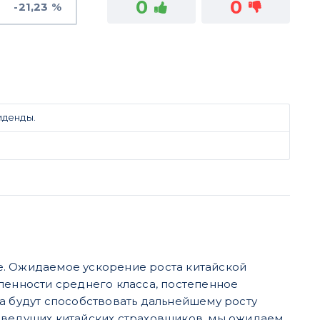
0
0
-21,23 %
иденды.
e. Ожидаемое ускорение роста китайской
енности среднего класса, постепенное
a будут способствовать дальнейшему росту
из ведущих китайских страховщиков, мы ожидаем,