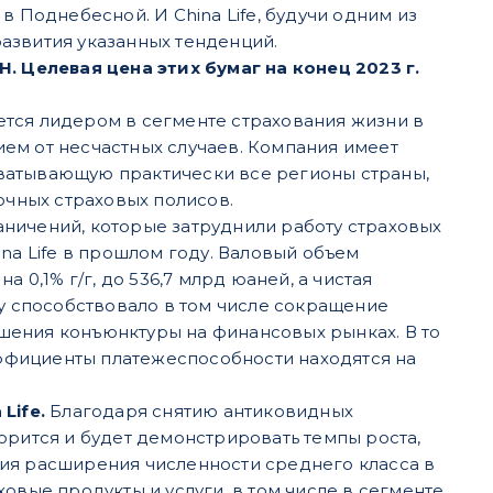
в Поднебесной. И China Life, будучи одним из
азвития указанных тенденций.
H. Целевая цена этих бумаг на конец 2023 г.
яется лидером в сегменте страхования жизни в
ем от несчастных случаев. Компания имеет
ватывающую практически все регионы страны,
очных страховых полисов.
ничений, которые затруднили работу страховых
na Life в прошлом году. Валовый объем
 0,1% г/г, до 536,7 млрд юаней, а чистая
чему способствовало в том числе сокращение
удшения конъюнктуры на финансовых рынках. В то
ффициенты платежеспособности находятся на
Life.
Благодаря снятию антиковидных
орится и будет демонстрировать темпы роста,
я расширения численности среднего класса в
овые продукты и услуги, в том числе в сегменте