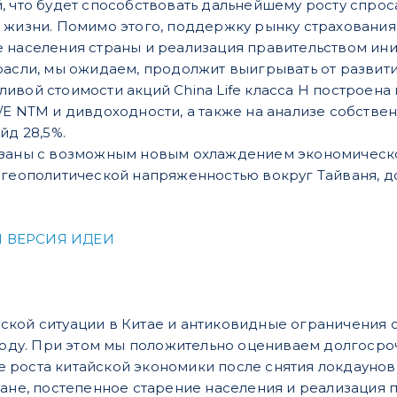
 что будет способствовать дальнейшему росту спроса 
 жизни. Помимо этого, поддержку рынку страховани
населения страны и реализация правительством инициа
расли, мы ожидаем, продолжит выигрывать от развити
ивой стоимости акций China Life класса H построена
/E NTM и дивдоходности, а также на анализе собстве
йд 28,5%.
заны с возможным новым охлаждением экономической
 геополитической напряженностью вокруг Тайваня, д
 ВЕРСИЯ ИДЕИ
кой ситуации в Китае и антиковидные ограничения 
 году. При этом мы положительно оцениваем долгоср
 роста китайской экономики после снятия локдауно
ране, постепенное старение населения и реализация 