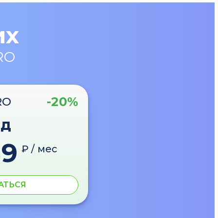
их
RO
-20%
RO
од
89
₽ / мес
АТЬСЯ