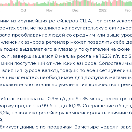
ним из крупнейших ретейлеров США, при этом ускор
рентах сети, не повлияло на покупательскую активнос
зало преобладание людей со средним или выше уров
 членских взносов ретейлер может позволить себе дер
 выгодно выделяет его в глазах у покупателей на фоне
 ф. г., завершившемся 8 мая, выросла на 16,2% г/г, до 
ики поступлений от членских взносов. Сопоставимые 
и влияния курсов валют), трафик по всей сети увеличил
ивших членство, необходимое для доступа в магазины
г) положительно повлияло увеличение количества прем
быль выросла на 10,9% г/г, до $ 1,35 млрд, несмотря н
маржу продаж на 99 б. п., до 10,2%. Сокращение общ
о 8,6%, позволило ретейлеру компенсировать влияние
й.
бликует данные по продажам. За четыре недели, заве