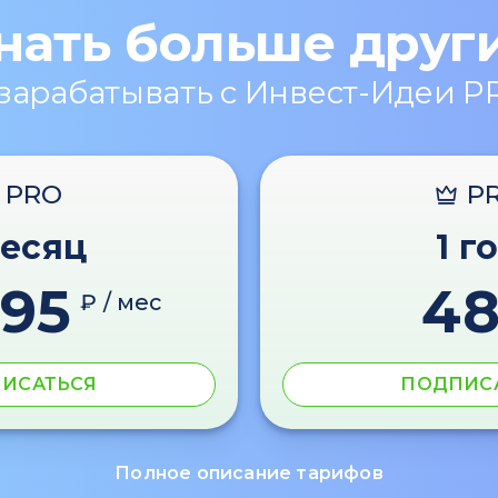
нать больше друг
 зарабатывать с Инвест-Идеи P
PRO
P
месяц
1 г
595
4
₽ / мес
ИСАТЬСЯ
ПОДПИС
Полное описание тарифов