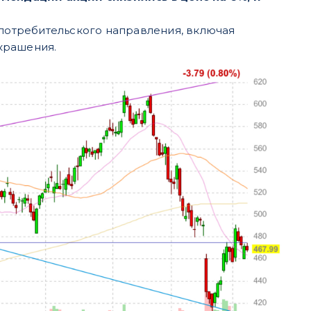
 потребительского направления, включая
крашения.