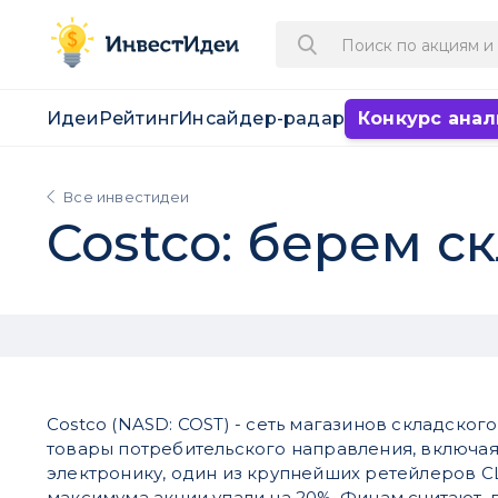
Идеи
Рейтинг
Инсайдер-радар
Конкурс анал
Все инвестидеи
Costco: берем с
Costco (NASD: COST) - сеть магазинов складског
товары потребительского направления, включая
электронику, один из крупнейших ретейлеров С
максимума акции упали на 20%. Финам считают, 