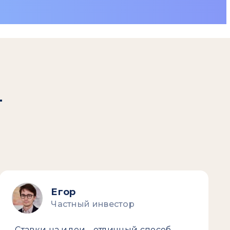
т
Егор
Частный инвестор
Ставки на идеи - отличный способ