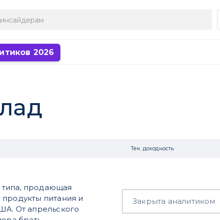
итиков 2026
клад
Тек. доходность
о типа, продающая
 продукты питания и
Закрыта аналитиком
ША. От апрельского
пора брать