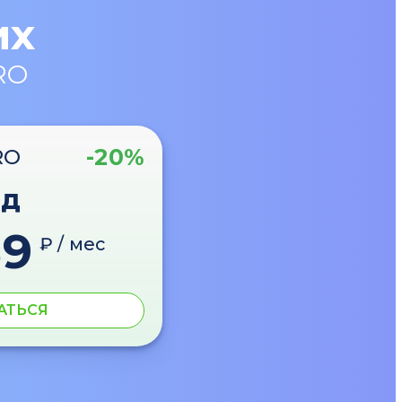
их
RO
-20%
RO
од
89
₽ / мес
АТЬСЯ