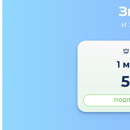
З
и
1 
ПОДП