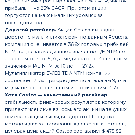
когда выручка расширилась на 16% CAGR, чистая
прибыль — на 23% CAGR. При этом акции
торгуются на максимальных уровнях за
последний год.
Дорогой ретейлер.
Акции Costco выглядят
дорого по мультипликаторам: по данным Reuters,
компания оценивается в 36,6х годовых прибылей
NTM, тогда как медианное значение P/E NTM по
аналогам равно 15,7х, а медиана по собственным
значениям P/E NTM за 10 лет — 27,2х.
Мультипликатор EV/EBITDA NTM компании
составляет 21,3х при среднем по аналогам 9,4х и
медиане по собственным историческим 14,2х.
Хотя Costco — качественный ретейлер
,
стабильность финансовых результатов которому
придают членские взносы, его акции на текущих
отметках акции выглядят дорого. По оценке
методом дисконтированных денежных потоков,
целевая цена акций Costco составляет $ 475,82,