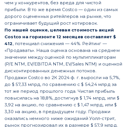
чем у конкурентов, без вреда для чистой
прибыли. В то же время Costco — один из самых
дорого оцененных ритейлеров на рынке, что
ограничивает будущий рост котировок.
По нашей оценке, целевая стоимость акций
Costco на горизонте 12 месяцев составляет $
412
, потенциал снижения — 44%. Рейтинг —
«Продавать». Наша оценка основана на среднем
значении между оценкой по мультипликаторам
(P/E NTM, EV/EBITDA NTM, EV/Sales NTM) и оценкой
дисконтированных денежных потоков.
Продажи Costco во 2К 2024 ф. г. выросли на 5,7%,
до $ 57,33 млрд, по сравнению с $ 54,24 млрд за
тот же период прошлого года. Чистая прибыль
повысилась на 18,8%, достигнув $ 1,74 млрд, или $
3,92 на акцию, по сравнению с $ 1,47 млрд, или $
3,30 на акцию, в предыдущем году. Продажи
оказались немного ниже ожиданий Уолл-стрит,
рынок прогнозировал их в размере $ 57,9 млрд.