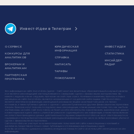
Инвест-Идеи в Телеграм
О СЕРВИСЕ
ЮРИДИЧЕСКАЯ
ИНВЕСТ ИДЕИ
ИНФОРМАЦИЯ
КОНКУРСЫ ДЛЯ
СТАТИСТИКА
АНАЛИТИКОВ
СПРАВКА
ИНСАЙДЕР-
БРОКЕРАМ И
НАПИСАТЬ
РАДАР
АНАЛИТИКАМ
ТАРИФЫ
ПАРТНЕРСКАЯ
ПОЖЕЛАНИЯ
ПРОГРАММА
Вся информация на сайте invest-idei.ru (далее - Сайт) носит исключительно образовательный и научный характер
и не является рекомендацией или предложением к совершению сделок с финансовыми инструментами. Вы
можете следовать или не следовать прогнозам на свой страх и риск. Компании и аналитики, прогнозы которых
размещены на сайте invest-idei.ru, являются независимыми от создателей сайта лицами. Сайт invest-idei.ru
является агрегатором информации, размещенной указанными лицами на интернет-ресурсах и в прочих
источниках, а также публичных данных о сделках с ценными бумагами или другими финансовыми инструментами.
Клиенты брокеров могут получать по подписке иные рекомендации, а также раньше или позже того, как они были
опубликованы на Сайте. Сайт invest-idei.ru не берет на себя обязательство корректировать аналитические данные
и инвестиционные идеи в связи с утратой актуальности содержащейся в них информации, а также при выявлении
несоответствия приводимых данных действительности. Администрация invest-idei.ru не несет ответственности за
содержание и последствия использования размещенной информации, в том числе за любые возможные убытки от
сделок с финансовыми инструментами.
Сайт invest-idei.ru не участвует во взаимоотношениях пользователей сайта и инвестиционных компаний и
аналитиков, предоставляя только сервис публикации и отслеживания инвестиционных идей.
Если Вы не согласны с данными условиями, немедленно покиньте Сайт и не используйте размещенную на нем
информацию.