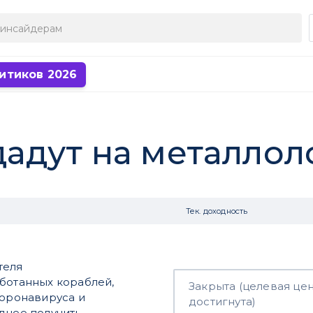
итиков 2026
адут на металлол
Тек. доходность
теля
аботанных кораблей,
Закрыта (целевая це
коронавируса и
достигнута)
днее получить.