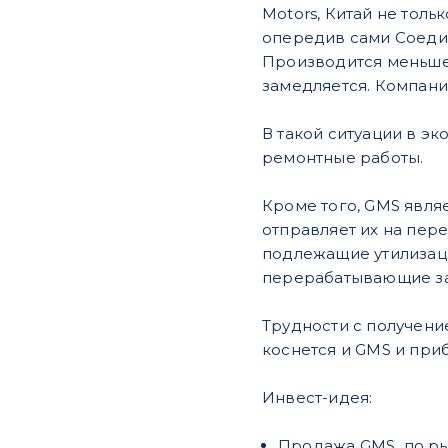
Motors, Китай не тол
опередив сами Соеди
Производится меньше 
замедляется. Компани
В такой ситуации в эк
ремонтные работы.
Кроме того, GMS явля
отправляет их на пер
подлежащие утилизаци
перерабатывающие за
Трудности с получени
коснется и GMS и при
Инвест-идея:
Продажа GMS по ры