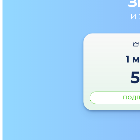
З
и
1 
ПОДП