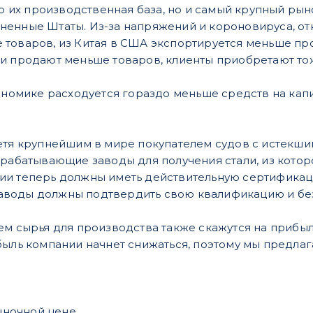
ько их производственная база, но и самый крупный р
ненные Штаты. Из-за напряжений и короновируса, от
товаров, из Китая в США экспортируется меньше про
и продают меньше товаров, клиенты приобретают то
ономике расходуется гораздо меньше средств на капит
етя крупнейшим в мире покупателем судов с истекши
ерабатывающие заводы для получения стали, из котор
и теперь должны иметь действительную сертификацию
воды должны подтвердить свою квалификацию и бе
ем сырья для производства также скажутся на прибыл
быль компании начнет снижаться, поэтому мы предлаг
ночной цене