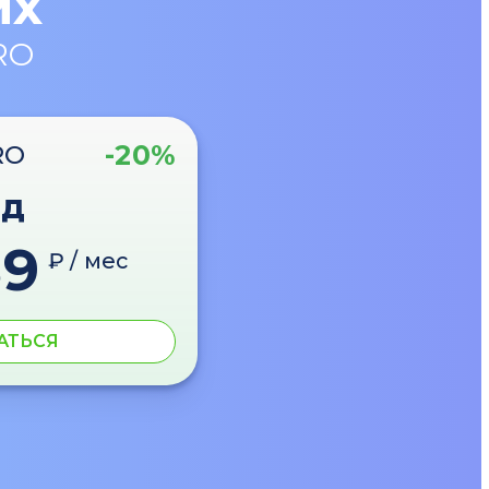
их
RO
-20%
RO
од
89
₽ / мес
АТЬСЯ