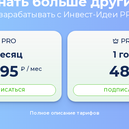
нать больше друг
 зарабатывать с Инвест-Идеи P
PRO
P
месяц
1 г
595
4
₽ / мес
ИСАТЬСЯ
ПОДПИС
Полное описание тарифов