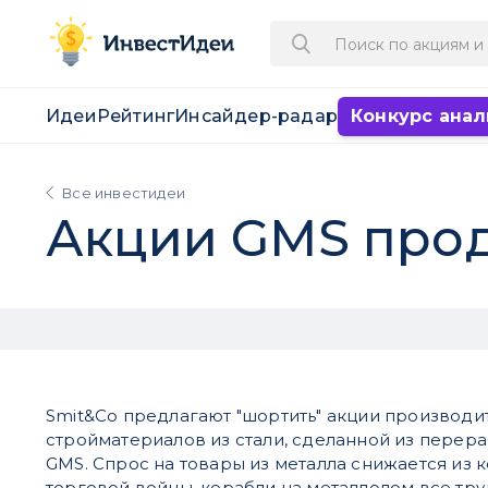
Идеи
Рейтинг
Инсайдер-радар
Конкурс анал
Все инвестидеи
Акции GMS прод
Smit&Co предлагают "шортить" акции производи
стройматериалов из стали, сделанной из перер
GMS. Спрос на товары из металла снижается из 
торговой войны, корабли на металлолом все тру