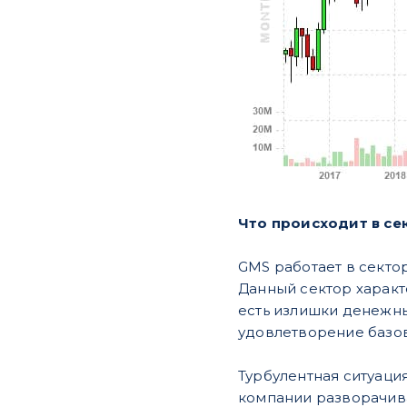
Что происходит в се
GMS работает в секто
Данный сектор характе
есть излишки денежны
удовлетворение базов
Турбулентная ситуаци
компании разворачива