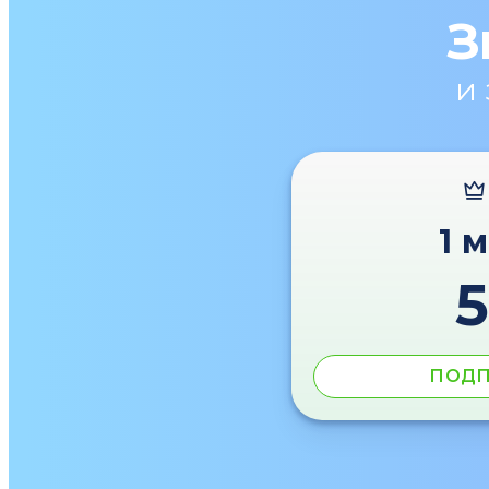
З
и
1 
ПОДП