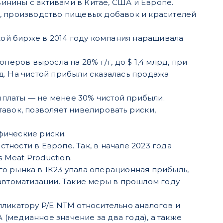
нины с активами в Китае, США и Европе.
, производство пищевых добавок и красителей
ской бирже в 2014 году компания наращивала
ионеров выросла на 28% г/г, до $ 1,4 млрд, при
лрд. На чистой прибыли сказалась продажа
платы — не менее 30% чистой прибыли.
авок, позволяет нивелировать риски,
фические риски.
стности в Европе. Так, в начале 2023 года
Meat Production.
о рынка в 1К23 упала операционная прибыль,
автоматизации. Такие меры в прошлом году
ликатору P/E NTM относительно аналогов и
(медианное значение за два года), а также