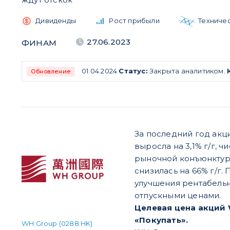
Дивиденды
Рост прибыли
Техниче
27.06.2023
ФИНАМ
01.04.2024
Статус:
Закрыта аналитиком.
Обновление
За последний год акци
выросла на 3,1% г/г, 
рыночной конъюнктуро
снизилась на 66% г/г
улучшения рентабельн
отпускными ценами.
Целевая цена акций W
«Покупать».
WH Group (0288.HK)