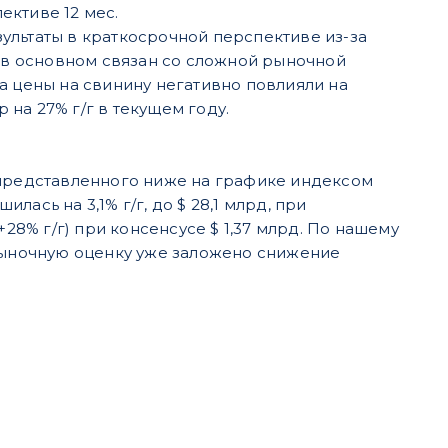
ективе 12 мес.
ультаты в краткосрочной перспективе из-за
3 в основном связан со сложной рыночной
а цены на свинину негативно повлияли на
на 27% г/г в текущем году.
 представленного ниже на графике индексом
лась на 3,1% г/г, до $ 28,1 млрд, при
28% г/г) при консенсусе $ 1,37 млрд. По нашему
 рыночную оценку уже заложено снижение