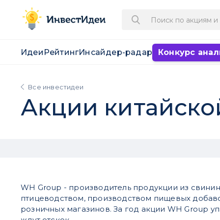
Идеи
Рейтинг
Инсайдер-радар
Конкурс анал
Все инвестидеи
Акции китайско
WH Group - производитель продукции из свинин
птицеводством, производством пищевых добаво
розничных магазинов. За год акции WH Group уп
ждут отскок