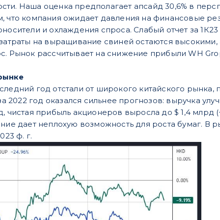
ти. Наша оценка предполагает апсайд 30,6% в персп
, что компания ожидает давления на финансовые рез
оносители и охлаждения спроса. Слабый отчет за 1К2
 затраты на выращивание свиней остаются высокими, 
с. Рынок рассчитывает на снижение прибыли WH Grop 
 рынке
следний год отстали от широкого китайского рынка,
за 2022 год оказался сильнее прогнозов: выручка улучши
, чистая прибыль акционеров выросла до $ 1,4 млрд (+
ание дает неплохую возможность для роста бумаг. В
023 ф. г.