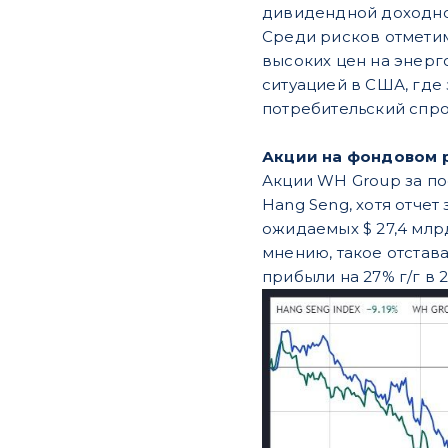
дивидендной доходнос
Среди рисков отметим
высоких цен на энерг
ситуацией в США, где
потребительский спро
Акции на фондовом
Акции WH Group за по
Hang Seng, хотя отчет 
ожидаемых $ 27,4 млрд
мнению, такое отстав
прибыли на 27% г/г в 2