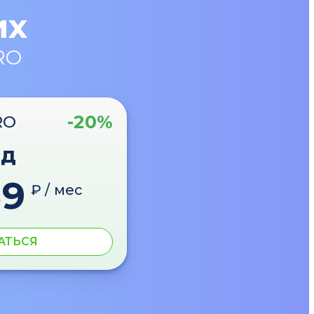
их
RO
-20%
RO
од
89
₽ / мес
АТЬСЯ