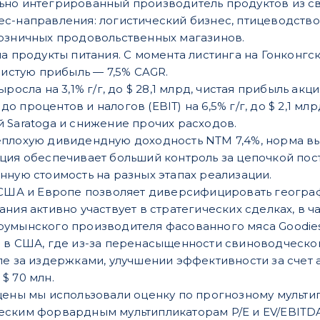
но интегрированный производитель продуктов из сви
с-направления: логистический бизнес, птицеводство
розничных продовольственных магазинов.
на продукты питания. С момента листинга на Гонконг
чистую прибыль — 7,5% CAGR.
росла на 3,1% г/г, до $ 28,1 млрд, чистая прибыль акц
 процентов и налогов (EBIT) на 6,5% г/г, до $ 2,1 м
 Saratoga и снижение прочих расходов.
плохую дивидендную доходность NTM 7,4%, норма вы
ция обеспечивает больший контроль за цепочкой пост
нную стоимость на разных этапах реализации.
 США и Европе позволяет диверсифицировать геогра
ния активно участвует в стратегических сделках, в ча
умынского производителя фасованного мяса Goodies 
 в США, где из-за перенасыщенности свиноводческог
ле за издержками, улучшении эффективности за счет 
$ 70 млн.
цены мы использовали оценку по прогнозному мультип
ским форвардным мультипликаторам P/E и EV/EBITDA 