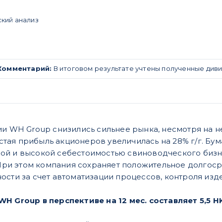
ский анализ
Комментарий:
В итоговом результате учтены полученные див
и WH Group снизились сильнее рынка, несмотря на неп
чистая прибыль акционеров увеличилась на 28% г/г. Бу
й и высокой себестоимостью свиноводческого бизнес
. При этом компания сохраняет положительное долгос
ости за счет автоматизации процессов, контроля изд
H Group в перспективе на 12 мес. составляет 5,5 