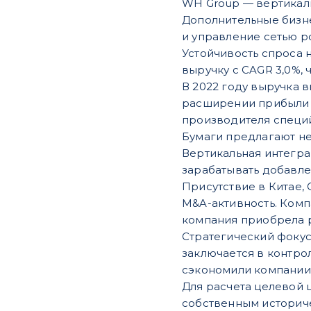
WH Group — вертикаль
Дополнительные бизне
и управление сетью 
Устойчивость спроса 
выручку с CAGR 3,0%, 
В 2022 году выручка вы
расширении прибыли до
производителя специй
Бумаги предлагают не
Вертикальная интегра
зарабатывать добавле
Присутствие в Китае,
M&A-активность. Компа
компания приобрела р
Стратегический фокус
заключается в контро
сэкономили компании 
Для расчета целевой 
собственным историче