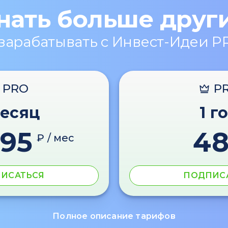
нать больше друг
 зарабатывать с Инвест-Идеи P
PRO
P
месяц
1 г
595
4
₽ / мес
ИСАТЬСЯ
ПОДПИС
Полное описание тарифов