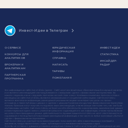
Инвест-Идеи в Телеграм
О СЕРВИСЕ
ЮРИДИЧЕСКАЯ
ИНВЕСТ ИДЕИ
ИНФОРМАЦИЯ
КОНКУРСЫ ДЛЯ
СТАТИСТИКА
АНАЛИТИКОВ
СПРАВКА
ИНСАЙДЕР-
БРОКЕРАМ И
НАПИСАТЬ
РАДАР
АНАЛИТИКАМ
ТАРИФЫ
ПАРТНЕРСКАЯ
ПОЖЕЛАНИЯ
ПРОГРАММА
Вся информация на сайте invest-idei.ru (далее - Сайт) носит исключительно образовательный и научный характер
и не является рекомендацией или предложением к совершению сделок с финансовыми инструментами. Вы
можете следовать или не следовать прогнозам на свой страх и риск. Компании и аналитики, прогнозы которых
размещены на сайте invest-idei.ru, являются независимыми от создателей сайта лицами. Сайт invest-idei.ru
является агрегатором информации, размещенной указанными лицами на интернет-ресурсах и в прочих
источниках, а также публичных данных о сделках с ценными бумагами или другими финансовыми инструментами.
Клиенты брокеров могут получать по подписке иные рекомендации, а также раньше или позже того, как они были
опубликованы на Сайте. Сайт invest-idei.ru не берет на себя обязательство корректировать аналитические данные
и инвестиционные идеи в связи с утратой актуальности содержащейся в них информации, а также при выявлении
несоответствия приводимых данных действительности. Администрация invest-idei.ru не несет ответственности за
содержание и последствия использования размещенной информации, в том числе за любые возможные убытки от
сделок с финансовыми инструментами.
Сайт invest-idei.ru не участвует во взаимоотношениях пользователей сайта и инвестиционных компаний и
аналитиков, предоставляя только сервис публикации и отслеживания инвестиционных идей.
Если Вы не согласны с данными условиями, немедленно покиньте Сайт и не используйте размещенную на нем