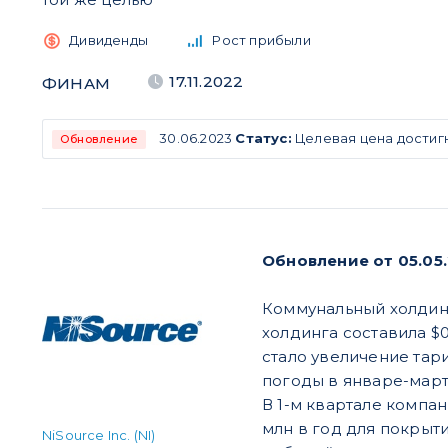
Дивиденды
Рост прибыли
17.11.2022
ФИНАМ
30.06.2023
Статус:
Целевая цена достиг
Обновление
Обновление от 05.05
Коммунальный холдинг 
холдинга составила $0
стало увеличение тар
погоды в январе-мар
В 1-м квартале компа
млн в год для покрыт
NiSource Inc. (NI)