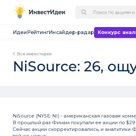
Идеи
Рейтинг
Инсайдер-радар
Конкурс анал
Все инвестидеи
NiSource: 26, ощ
NiSource (NYSE: NI) - американская газовая ком
В прошлый раз Финам покупали ее акции по $29 
Сейчас акции скорректировались, и аналитики 
той же целью