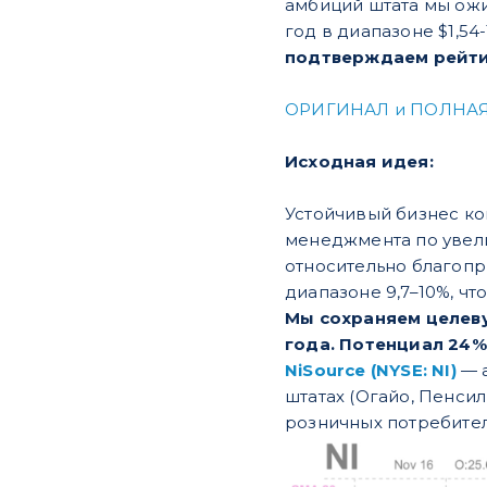
амбиций штата мы ожи
год в диапазоне $1,54-
подтверждаем рейтин
ОРИГИНАЛ и ПОЛНАЯ
Исходная идея:
Устойчивый бизнес ко
менеджмента по увели
относительно благоп
диапазоне 9,7–10%, чт
Мы сохраняем целеву
года. Потенциал 24%
NiSource (NYSE: NI)
— а
штатах (Огайо, Пенсил
розничных потребител