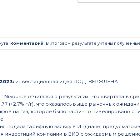
нута.
Комментарий:
В итоговом результате учтены полученны
.2023:
инвестиционная идея ПОДТВЕРЖДЕНА
NiSource отчитался о результатах 1-го квартала в ср
,77 (+2,7% г/г), что оказалось выше рыночных ожидан
ифов на газ, которое было частично нивелировано сни
те.
ния подала тарифную заявку в Индиане, предусматр
ия инвестиций компании в ВИЭ с ожидаемым решением