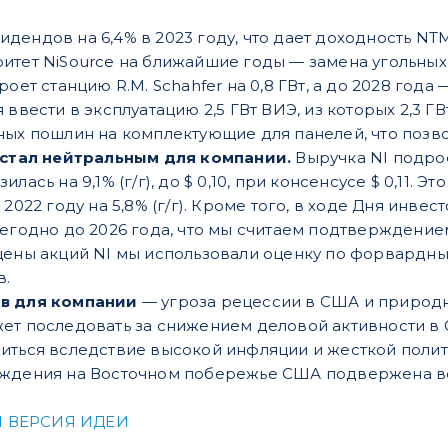
ендов на 6,4% в 2023 году, что дает доходность NTM
итет NiSource на ближайшие годы — замена угольны
оет станцию R.M. Schahfer на 0,8 ГВт, а до 2028 года — 
 ввести в эксплуатацию 2,5 ГВт ВИЭ, из которых 2,3 ГВ
ных пошлин на комплектующие для панелей, что позво
л стал нейтральным для компании.
Выручка NI подрос
лась на 9,1% (г/г), до $ 0,10, при консенсусе $ 0,11. 
 2022 году на 5,8% (г/г). Кроме того, в ходе Дня ин
жегодно до 2026 года, что мы считаем подтверждение
цены акций NI мы использовали оценку по форвардным 
в.
ов для компании
— угроза рецессии в США и природн
ет последовать за снижением деловой активности в
иться вследствие высокой инфляции и жесткой поли
ождения на Восточном побережье США подвержена во
 ВЕРСИЯ ИДЕИ