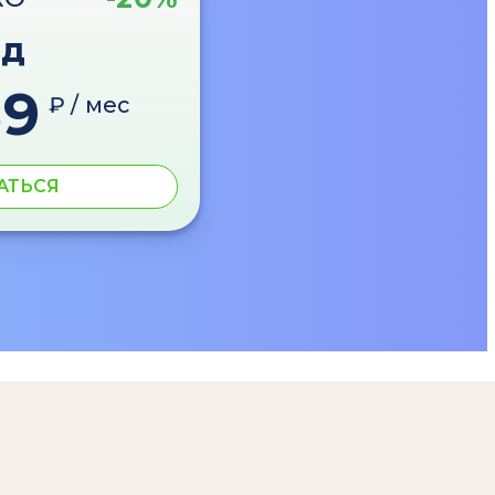
од
89
₽ / мес
АТЬСЯ