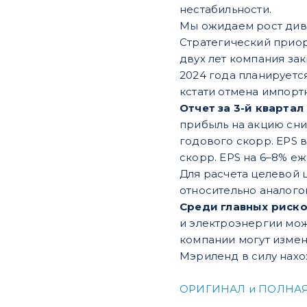
нестабильности.
Мы ожидаем рост дивид
Стратегический приор
двух лет компания закр
2024 года планируется
кстати отмена импорт
Отчет за 3-й кварта
прибыль на акцию снизи
годового скорр. EPS в
скорр. EPS на 6–8% е
Для расчета целевой 
относительно аналого
Среди главных риск
и электроэнергии мож
компании могут измен
Мэриленд в силу нах
ОРИГИНАЛ и ПОЛНАЯ