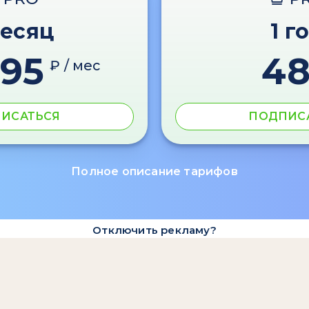
месяц
1 г
595
4
₽ / мес
ИСАТЬСЯ
ПОДПИС
Полное описание тарифов
Отключить рекламу?