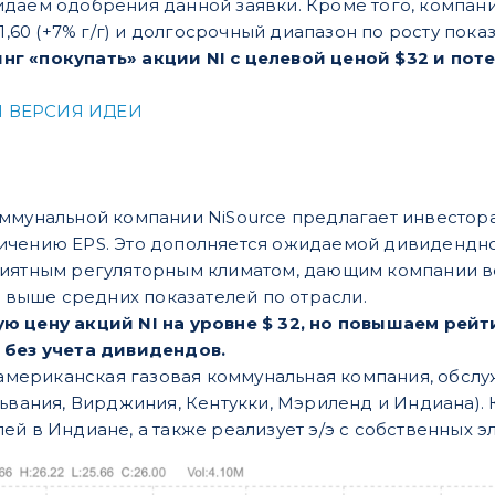
даем одобрения данной заявки. Кроме того, компани
1,60 (+7% г/г) и долгосрочный диапазон по росту показ
г «покупать» акции NI с целевой ценой $32 и пот
 ВЕРСИЯ ИДЕИ
ммунальной компании NiSource предлагает инвестора
чению EPS. Это дополняется ожидаемой дивидендной
риятным регуляторным климатом, дающим компании в
о выше средних показателей по отрасли.
ю цену акций NI на уровне $ 32, но повышаем рейт
 без учета дивидендов.
мериканская газовая коммунальная компания, обслу
ьвания, Вирджиния, Кентукки, Мэриленд и Индиана). К
ей в Индиане, а также реализует э/э с собственных э