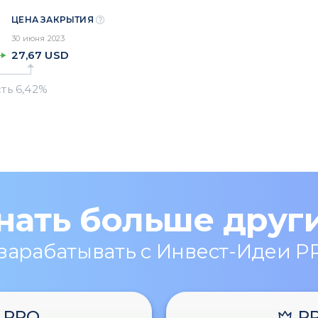
ЦЕНА ЗАКРЫТИЯ
30 июня 2023
27,67
USD
нать больше друг
 зарабатывать с Инвест-Идеи P
PRO
P