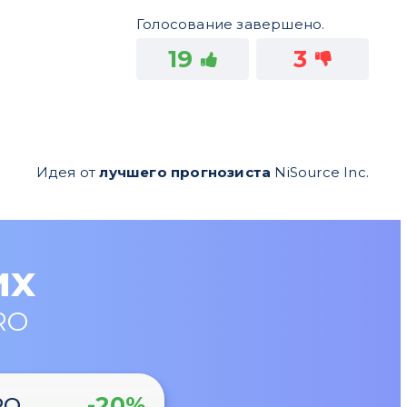
Голосование завершено.
19
3
Идея от
лучшего прогнозиста
NiSource Inc.
их
RO
-20%
RO