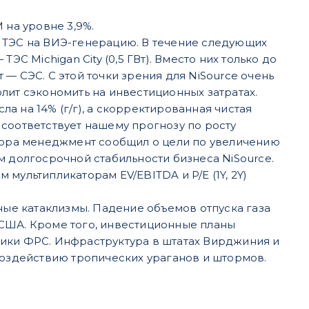
 на уровне 3,9%.
х ТЭС на ВИЭ-генерацию. В течение следующих
ТЭС Michigan City (0,5 ГВт). Вместо них только до
т — СЭС. С этой точки зрения для NiSource очень
лит сэкономить на инвестиционных затратах.
ла на 14% (г/г), а скорректированная чистая
Это соответствует нашему прогнозу по росту
вестора менеджмент сообщил о цели по увеличению
м долгосрочной стабильности бизнеса NiSource.
мультипликаторам EV/EBITDA и P/E (1Y, 2Y)
ые катаклизмы. Падение объемов отпуска газа
 США. Кроме того, инвестиционные планы
тики ФРС. Инфраструктура в штатах Вирджиния и
здействию тропических ураганов и штормов.