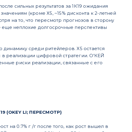
осле сильных результатов за 1К19 ожидания
начениям (кроме Х5, ~15% дисконта к 2-летней
ря на то, что пересмотр прогнозов в сторону
се еще неплохие долгосрочные перспективы
 динамику среди ритейлеров. X5 остается
 в реализации цифровой стратегии. О'КЕЙ
енные риски реализации, связанные с его
 (OKEY LI; ПЕРЕСМОТР)
т на 0.7% г /г после того, как рост вышел в