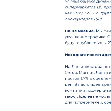
улучшающейся динамико
гипермаркетов LfL прод
чек 5.8%). Во 2К19 гр
дискаунтеров ДА!).
Наше мнение.
Мы счит
улучшение трафика. О
будут опубликованы 27
Исходная инвестиде
На Дне инвестора пот
Group, Магнит, Лента 
против 1.7% в средне
цен. В настоящее вре
компании подчеркива
марок (целевые уровн
для потребителей, об