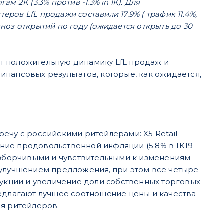
2К (3.3% против -1.3% in 1К). Для
теров LfL продажи составили 17.9% ( трафик 11.4%,
гноз открытий по году (ожидается открыть до 30
т положительную динамику LfL продаж и
нансовых результатов, которые, как ожидается,
ечу с российскими ритейлерами: X5 Retail
ение продовольственной инфляции (5.8% в 1К19
разборчивыми и чувствительными к изменениям
 улучшением предложения, при этом все четыре
кции и увеличение доли собственных торговых
редлагают лучшее соотношение цены и качества
ля ритейлеров.