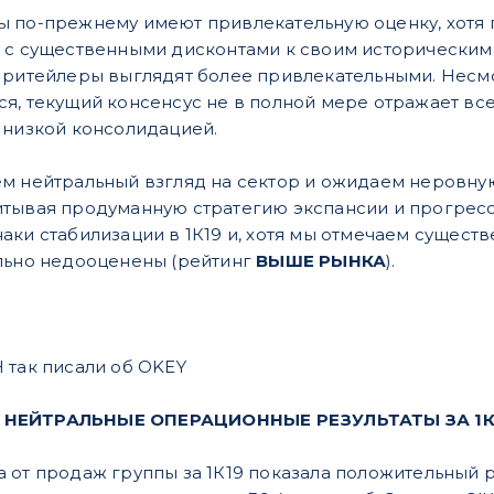
 по-прежнему имеют привлекательную оценку, хотя п
 с существенными дисконтами к своим историческим з
 ритейлеры выглядят более привлекательными. Несмот
я, текущий консенсус не в полной мере отражает в
 низкой консолидацией.
м нейтральный взгляд на сектор и ожидаем неровную
тывая продуманную стратегию экспансии и прогресс
аки стабилизации в 1К19 и, хотя мы отмечаем существ
льно недооценены (рейтинг
ВЫШЕ РЫНКА
).
 так писали об OKEY
НЕЙТРАЛЬНЫЕ ОПЕРАЦИОННЫЕ РЕЗУЛЬТАТЫ ЗА 1К19
от продаж группы за 1К19 показала положительный рос