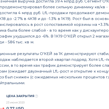
озничная выручка достигла 39.4 млрд руб. Сегмент O'КЕ
! продемонстрировал более сильную динамику кв/кв - 
и достигла 4 млрд руб. LfL-продажи продолжают демо
 3К18 до -2.7% в 4К18 и до -1.3% в 1К19). Рост был в
анслировалось в рост сопоставимой корзины на +3.3% 
а была более слабой - в то время как у дискаунтеров
трафик ухудшился до -6%. В 1К19 О'КЕЙ открыл 2 мага
и - 586 тыс. кв м.
онные результаты O'КЕЙ за 1К демонстрируют стаби
одаж наблюдается второй квартал подряд. Хотя LfL-
сии, в то время как трафик демонстрирует более сл
ам (ожидает двузначный LfL-рост и открытие к концу 
з был снижен (с ожидаемых нескольких процентов г/
ейтральными.
ЦЕНА ЗАКРЫТИЯ
23 июня 2020
0,77
USD