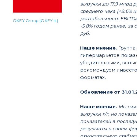
выручки до 17.9 млрд 
среднего чека (+8.6% и 
рентабельность EBITDA
OKEY Group (OKEY.IL)
-5.8% годом ранее) за
руб.
Наше мнение.
Группа 
гипермаркетов показы
убедительными, вспыш
рекомендуем инвестор
форматах.
Обновление от 31.01.
Наше мнение.
Мы счи
выручки г/г, но показ
показателей в послед
результаты в своем фо
относительную стабиль