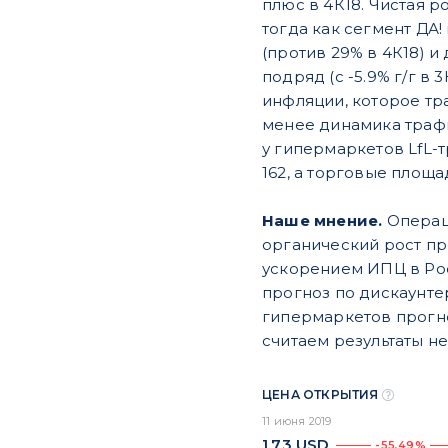
плюс в 4К18. Чистая р
тогда как сегмент ДА
(против 29% в 4К18) 
подряд (с -5.9% г/г в
инфляции, которое тр
менее динамика трафик
у гипермаркетов LfL-
162, а торговые площад
Наше мнение.
Операци
органический рост пр
ускорением ИПЦ в Рос
прогноз по дискаунтер
гипермаркетов прогно
считаем результаты н
ЦЕНА ОТКРЫТИЯ
11 июня 2019
1,73
USD
-55,49%