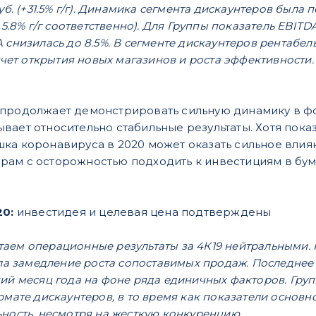
руб. (+31.5% г/г). Динамика сегмента дискаунтеров был
5.8% г/г соответственно). Для Группы показатель EBITDA в
 снизилась до 8.5%. В сегменте дискаунтеров рентабел
 счет открытия новых магазинов и роста эффективности.
продолжает демонстрировать сильную динамику в фо
вает относительно стабильные результаты. Хотя пока
ка коронавируса в 2020 может оказать сильное влияни
ам с осторожностью подходить к инвестициям в бум
20:
инвестидея и целевая цена подтверждены
таем операционные результаты за 4К19 нейтральными.
ала замедление роста сопоставимых продаж. Последне
ний месяц года на фоне ряда единичных факторов. Гр
рмате дискаунтеров, в то время как показатели основ
ность, несмотря на жесткую конкуренцию.