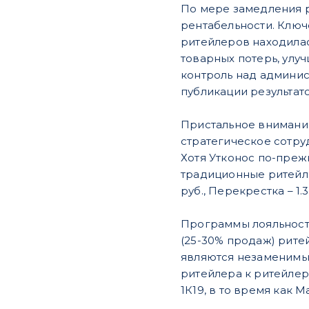
По мере замедления 
рентабельности. Ключ
ритейлеров находилас
товарных потерь, улу
контроль над админи
публикации результато
Пристальное внимание
стратегическое сотруд
Хотя Утконос по-прежн
традиционные ритейле
руб., Перекрестка – 1.
Программы лояльности
(25-30% продаж) рит
являются незаменимым
ритейлера к ритейлер
1К19, в то время как