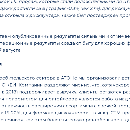
й LfL продаж, которые стали положительными по итогам 
ажи достигли 1.8% ( трафик -0.3%, чек 2.1%), для дискаун
уппа открыла 2 дискаунтера. Также был подтверждён про
аем опубликованные результаты сильными и отмечае
перационные результаты создают быту для хороших фи
 августа.
я
ребительского сектора в АТОНе мы организовали встр
и O'КЕЙ. Компании разделяют мнение, что, хотя ускор
м в 2018) поддерживает выручку, клиенты остаются 
мя приоритетом для ритейлеров является работа над
ют важность расширения ассортимента свежей проду
и 15-20%, для формата дискаунтеров – выше). СТМ п
еспечивая при этом более высокую рентабельность д