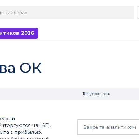
итиков 2026
ва ОК
Тек. доходность
е: они
(торгуются на LSE).
Закрыта аналитиком
рыта с прибылью.
man Sachs, который