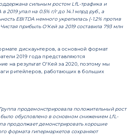
а поддержана сильным ростом LfL-трафика и
 2019 упал на 0.5% г/г до 14.1 млрд руб., а
ьность EBITDA немного укрепилась (-1.2% против
 Чистая прибыль O'Кей за 2019 составила 793 млн
рмате дискаунтеров, а основной формат
затели 2019 года представляются
е на результат O'Кей за 2020, поэтому мы
аги ритейлеров, работающих в больших
 Группа продемонстрировала положительный рост
е было обусловлено в основном снижением LfL-
уппа продолжает демонстрировать хорошие
ного формата гипермаркетов сохраняют