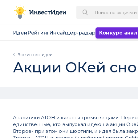
Идеи
Рейтинг
Инсайдер-радар
Конкурс анал
Все инвестидеи
Акции ОКей сно
Аналитики АТОН известны тремя вещами. Перво
единственные, кто выпускал идею на акции Окей 
Второе- при этом они шортили, и идея была зак
Третье - АТОН выступал (и победил) против Gold