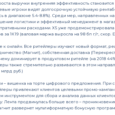
роста выручки внутренняя эффективность становитс
евые игроки видят долгосрочную устойчивую рентабе
ь в диапазоне 5.4-8.8%). Среди мер, направленных 
чшение логистики и эффективный менеджмент в магази
стративными расходами. X5 уже продемонстрировала
в за 1К19 (валовая маржа выросла на 98 бп г/г, скор. 
 к онлайн. Все ритейлеры изучают новый формат, ре
ничество (Магнит), собственная доставка (Перекресток 
ему доминирует в продуктовом ритейле (на 2018 44% 
ры также стремительно развиваются в этом направле
3 млрд руб.)
 – вишенка на торте цифрового предложения. При с
ейлеры привлекают клиентов целевыми промо-кампан
 инструментом для сбора и анализа данных клиентов.
у: Лента продвинулась больше всего – проникновение
 Магнит развернет мультиформатную бонусную программ