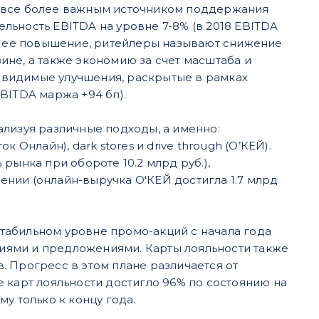
я все более важным источником поддержания
льность EBITDA на уровне 7-8% (в 2018 EBITDA
на ее повышение, ритейлеры называют снижение
не, а также экономию за счет масштаба и
 видимые улучшения, раскрытые в рамках
EBITDA маржа +94 бп).
ализуя различные подходы, а именно:
Онлайн), dark stores и drive through (O’КЕЙ).
рынка при обороте 10.2 млрд руб.),
нии (онлайн-выручка O'КЕЙ достигла 1.7 млрд
табильном уровне промо-акций с начала года
иями и предложениями. Карты лояльности также
 Прогресс в этом плане различается от
 карт лояльности достигло 96% по состоянию на
у только к концу года.