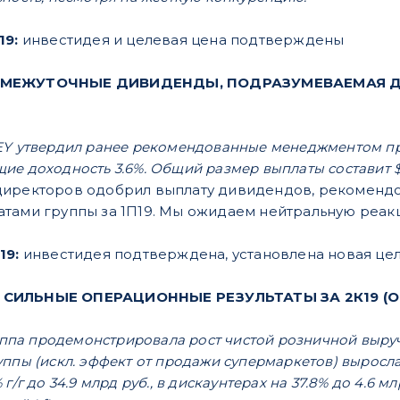
19:
инвестидея и целевая цена подтверждены
ОМЕЖУТОЧНЫЕ ДИВИДЕНДЫ, ПОДРАЗУМЕВАЕМАЯ ДОХ
EY утвердил ранее рекомендованные менеджментом пр
е доходность 3.6%. Общий размер выплаты составит $1
директоров одобрил выплату дивидендов, рекоменд
тами группы за 1П19. Мы ожидаем нейтральную реак
19:
инвестидея подтверждена, установлена новая це
СИЛЬНЫЕ ОПЕРАЦИОННЫЕ РЕЗУЛЬТАТЫ ЗА 2К19 (OKEY
руппа продемонстрировала рост чистой розничной выруч
ппы (искл. эффект от продажи супермаркетов) выросла н
г/г до 34.9 млрд руб., в дискаунтерах на 37.8% до 4.6 