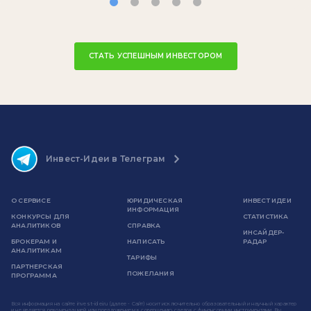
СТАТЬ УСПЕШНЫМ ИНВЕСТОРОМ
Инвест-Идеи в Телеграм
О СЕРВИСЕ
ЮРИДИЧЕСКАЯ
ИНВЕСТ ИДЕИ
ИНФОРМАЦИЯ
КОНКУРСЫ ДЛЯ
СТАТИСТИКА
АНАЛИТИКОВ
СПРАВКА
ИНСАЙДЕР-
БРОКЕРАМ И
НАПИСАТЬ
РАДАР
АНАЛИТИКАМ
ТАРИФЫ
ПАРТНЕРСКАЯ
ПОЖЕЛАНИЯ
ПРОГРАММА
Вся информация на сайте invest-idei.ru (далее - Сайт) носит исключительно образовательный и научный характер
и не является рекомендацией или предложением к совершению сделок с финансовыми инструментами. Вы