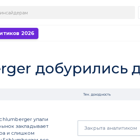
итиков 2026
rger добурились д
Тек. доходность
chlumberger упали
 рынок закладывает
Закрыта аналитиком
ра и слишком
 Schlumberger все