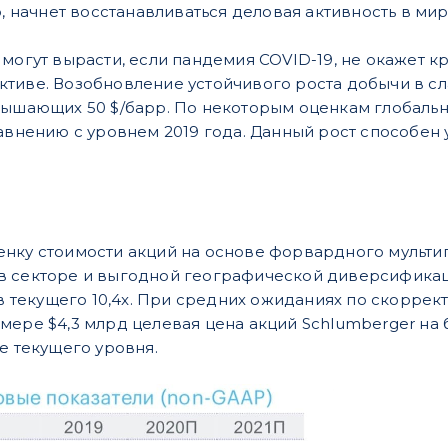
о, начнет восстанавливаться деловая активность в мир
могут вырасти, если пандемия COVID-19, не окажет кр
тиве. Возобновление устойчивого роста добычи в сл
вышающих 50 $/барр. По некоторым оценкам глобальн
равнению с уровнем 2019 года. Данный рост способен
нку стоимости акций на основе форвардного мульти
в секторе и выгодной географической диверсифика
тив текущего 10,4x. При средних ожиданиях по скорре
мере $4,3 млрд целевая цена акций Schlumberger на б
е текущего уровня.