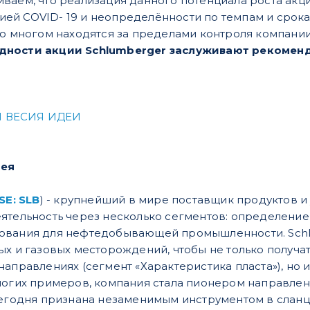
ваем, что реализация данного потенциала роста акц
ей COVID- 19 и неопределённости по темпам и срока
во многом находятся за пределами контроля компани
дности акции Schlumberger заслуживают рекомен
 ВЕСИЯ ИДЕИ
дея
SE: SLB
) - крупнейший в мире поставщик продуктов и
ятельность через несколько сегментов: определение 
ования для нефтедобывающей промышленности. Schl
ых и газовых месторождений, чтобы не только получ
аправлениях (сегмент «Характеристика пласта»), но и
ногих примеров, компания стала пионером направлен
сегодня признана незаменимым инструментом в сланц