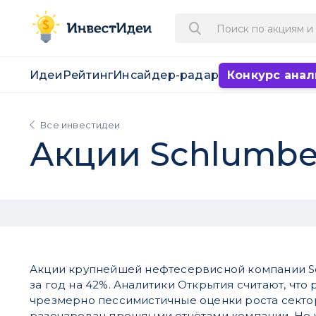
Идеи
Рейтинг
Инсайдер-радар
Конкурс анал
Все инвестидеи
Акции Schlumbe
Акции крупнейшей нефтесервисной компании S
за год на 42%. Аналитики Открытия считают, что
чрезмерно пессимистичные оценки роста секто
разочарован прошлыми отчётами компании. Но у