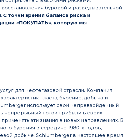
ий сопряжена с высокими рисками,
 восстановления буровой и разведывательной
и.
С точки зрения баланса риска и
дации «ПОКУПАТЬ», которую мы
 услуг для нефтегазовой отрасли. Компания
характеристик пласта, бурение, добыча и
umberger использует свой непревзойденный
ать непрерывный поток прибыли в своих
 применять эти знания в новых направлениях. В
ного бурения в середине 1980-х годов,
евой добыче. Schlumberger в настоящее время