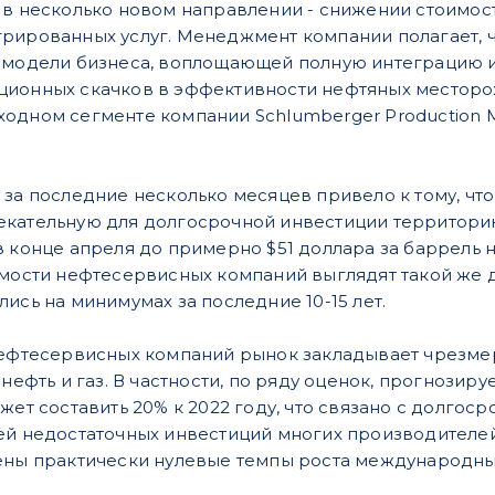
 в несколько новом направлении - снижении стоимост
рированных услуг. Менеджмент компании полагает, ч
 модели бизнеса, воплощающей полную интеграцию и 
ионных скачков в эффективности нефтяных месторож
одном сегменте компании Schlumberger Production 
 за последние несколько месяцев привело к тому, ч
кательную для долгосрочной инвестиции территорию.
 конце апреля до примерно $51 доллара за баррель на
имости нефтесервисных компаний выглядят такой же д
ись на минимумах за последние 10-15 лет.
нефтесервисных компаний рынок закладывает чрезме
 нефть и газ. В частности, по ряду оценок, прогноз
жет составить 20% к 2022 году, что связано с долгоср
ей недостаточных инвестиций многих производителей 
ены практически нулевые темпы роста международны