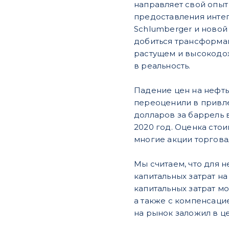
направляет свой опыт
предоставления интег
Schlumberger и новой
добиться трансформац
растущем и высокодох
в реальность.
Падение цен на нефть
переоценили в привле
долларов за баррель в
2020 год. Оценка сто
многие акции торговал
Мы считаем, что для 
капитальных затрат на
капитальных затрат мо
а также с компенсаци
на рынок заложил в ц