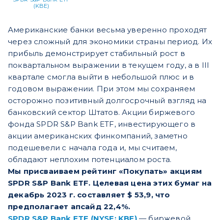
(KBE)
Американские банки весьма уверенно проходят
через сложный для экономики страны период. Их
прибыль демонстрирует стабильный рост в
поквартальном выражении в текущем году, а в III
квартале смогла выйти в небольшой плюс и в
годовом выражении. При этом мы сохраняем
осторожно позитивный долгосрочный взгляд на
банковский сектор Штатов. Акции биржевого
фонда SPDR S&P Bank ETF, инвестирующего в
акции американских финкомпаний, заметно
подешевели с начала года и, мы считаем,
обладают неплохим потенциалом роста.
Мы присваиваем рейтинг «Покупать» акциям
SPDR S&P Bank ETF. Целевая цена этих бумаг на
декабрь 2023 г. составляет $ 53,9, что
предполагает апсайд 22,4%.
SPDR S&P Bank ETF (NYSE: KBE)
— биржевой