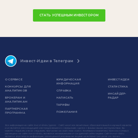
СТАТЬ УСПЕШНЫМ ИНВЕСТОРОМ
Инвест-Идеи в Телеграм
О СЕРВИСЕ
ЮРИДИЧЕСКАЯ
ИНВЕСТ ИДЕИ
ИНФОРМАЦИЯ
КОНКУРСЫ ДЛЯ
СТАТИСТИКА
АНАЛИТИКОВ
СПРАВКА
ИНСАЙДЕР-
БРОКЕРАМ И
НАПИСАТЬ
РАДАР
АНАЛИТИКАМ
ТАРИФЫ
ПАРТНЕРСКАЯ
ПОЖЕЛАНИЯ
ПРОГРАММА
Вся информация на сайте invest-idei.ru (далее - Сайт) носит исключительно образовательный и научный характер
и не является рекомендацией или предложением к совершению сделок с финансовыми инструментами. Вы
можете следовать или не следовать прогнозам на свой страх и риск. Компании и аналитики, прогнозы которых
размещены на сайте invest-idei.ru, являются независимыми от создателей сайта лицами. Сайт invest-idei.ru
является агрегатором информации, размещенной указанными лицами на интернет-ресурсах и в прочих