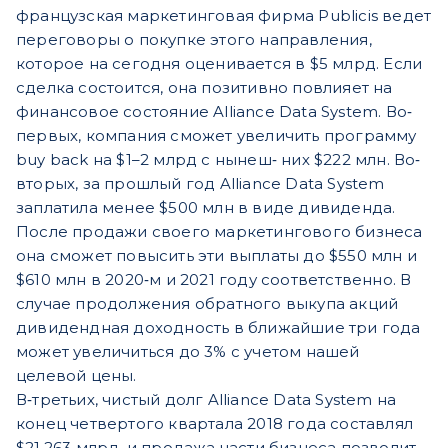
французская маркетинговая фирма Publicis ведет
переговоры о покупке этого направления,
которое на сегодня оценивается в $5 млрд. Если
сделка состоится, она позитивно повлияет на
финансовое состояние Alliance Data System. Во‐
первых, компания сможет увеличить программу
buy back на $1–2 млрд с нынеш‐ них $222 млн. Во‐
вторых, за прошлый год Alliance Data System
заплатила менее $500 млн в виде дивиденда.
После продажи своего маркетингового бизнеса
она сможет повысить эти выплаты до $550 млн и
$610 млн в 2020‐м и 2021 году соответственно. В
случае продолжения обратного выкупа акций
дивидендная доходность в ближайшие три года
может увеличиться до 3% с учетом нашей
целевой цены.
В‐третьих, чистый долг Alliance Data System на
конец четвертого квартала 2018 года составлял
$21,263 млрд, и продажа части бизнеса позволит