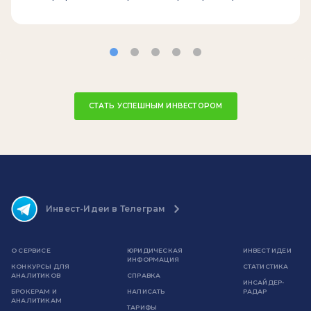
СТАТЬ УСПЕШНЫМ ИНВЕСТОРОМ
Инвест-Идеи в Телеграм
О СЕРВИСЕ
ЮРИДИЧЕСКАЯ
ИНВЕСТ ИДЕИ
ИНФОРМАЦИЯ
КОНКУРСЫ ДЛЯ
СТАТИСТИКА
АНАЛИТИКОВ
СПРАВКА
ИНСАЙДЕР-
БРОКЕРАМ И
НАПИСАТЬ
РАДАР
АНАЛИТИКАМ
ТАРИФЫ