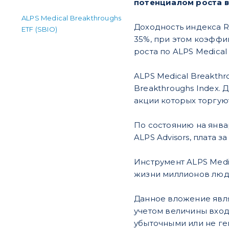
потенциалом роста в
ALPS Medical Breakthroughs
Доходность индекса R
ETF (SBIO)
35%, при этом коэффиц
роста по ALPS Medical
ALPS Medical Breakth
Breakthroughs Index.
акции которых торгую
По состоянию на янва
ALPS Advisors, плата 
Инструмент ALPS Medi
жизни миллионов люде
Данное вложение явля
учетом величины вход
убыточными или не ге