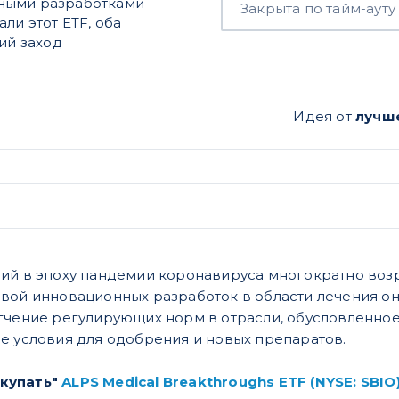
вными разработками
Закрыта по тайм-ауту
ли этот ETF, оба
ий заход
Идея от
лучш
ий в эпоху пандемии коронавируса многократно возр
вой инновационных разработок в области лечения он
гчение регулирующих норм в отрасли, обусловленно
е условия для одобрения и новых препаратов.
купать"
ALPS Medical Breakthroughs ETF (NYSE: SBIO