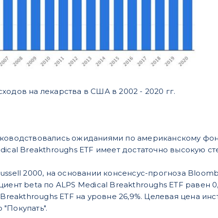
одов на лекарства в США в 2002 - 2020 гг.
ководствовались ожиданиями по американскому фондо
dical Breakthroughs ETF имеет достаточно высокую с
ussell 2000, на основании консенсус-прогноза Bloomb
иент beta по ALPS Medical Breakthroughs ETF равен 0
 Breakthroughs ETF на уровне 26,9%. Целевая цена ин
"Покупать".