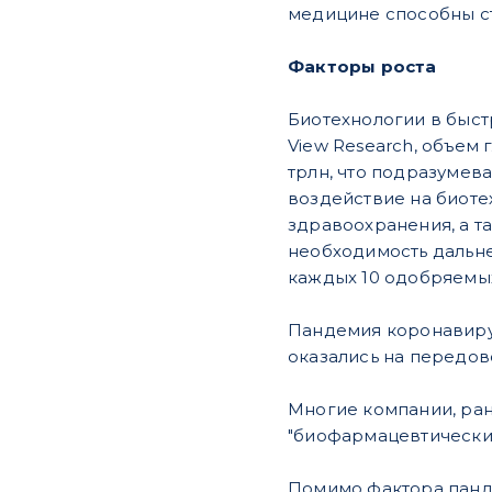
медицине способны ст
Факторы роста
Биотехнологии в быст
View Research, объем 
трлн, что подразумева
воздействие на биоте
здравоохранения, а т
необходимость дальне
каждых 10 одобряемы
Пандемия коронавирус
оказались на передов
Многие компании, ран
"биофармацевтическим
Помимо фактора панде