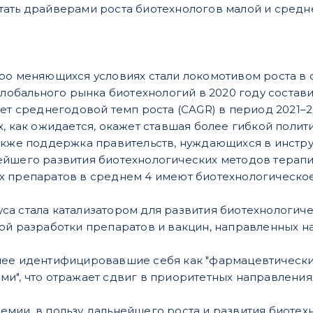
ать драйверами роста биотехнологов малой и средн
ро меняющихся условиях стали локомотивом роста в 
глобального рынка биотехнологий в 2020 году составил 
ет среднегодовой темп роста (CAGR) в период 2021–20
х, как ожидается, окажет ставшая более гибкой поли
акже поддержка правительств, нуждающихся в инстру
йшего развития биотехнологических методов терапи
х препаратов в среднем 4 имеют биотехнологическо
а стала катализатором для развития биотехнологиче
ой разработки препаратов и вакцин, направленных на
ее идентифицировавшие себя как "фармацевтические
и", что отражает сдвиг в приоритетных направлениях
мии, в пользу дальнейшего роста и развития биотех