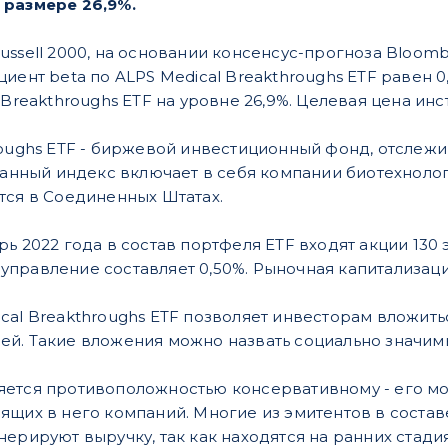
 размере 26,9%.
ussell 2000, на основании консенсус-прогноза Bloomb
иент beta по ALPS Medical Breakthroughs ETF равен 0
 Breakthroughs ETF на уровне 26,9%. Целевая цена инст
roughs ETF - биржевой инвестиционный фонд, отслеж
 Данный индекс включает в себя компании биотехноло
тся в Соединенных Штатах.
рь 2022 года в состав портфеля ETF входят акции 13
за управление составляет 0,50%. Рыночная капитализаци
cal Breakthroughs ETF позволяет инвесторам вложит
й. Такие вложения можно назвать социально значим
ется противоположностью консервативному - его мо
ящих в него компаний. Многие из эмитентов в составе
нерируют выручку, так как находятся на ранних стад