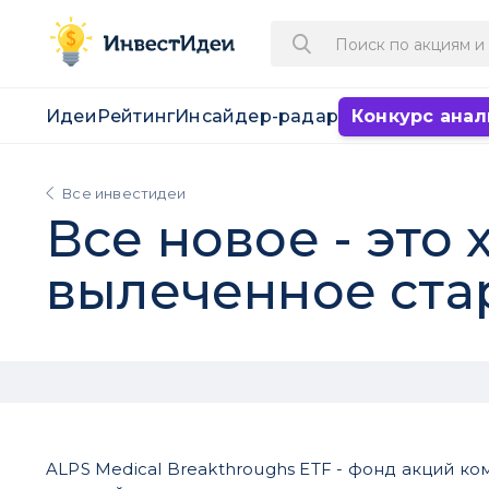
Идеи
Рейтинг
Инсайдер-радар
Конкурс анал
Все инвестидеи
Все новое - это
вылеченное стар
ALPS Medical Breakthroughs ETF - фонд акций к