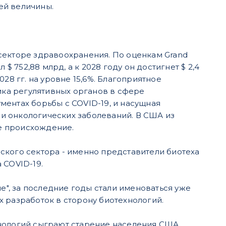
ей величины.
секторе здравоохранения. По оценкам Grand
$ 752,88 млрд, а к 2028 году он достигнет $ 2,4
28 гг. на уровне 15,6%. Благоприятное
тика регулятивных органов в сфере
ментах борьбы с COVID-19, и насущная
и онкологических заболеваний. В США из
е происхождение.
ского сектора - именно представители биотеха
 COVID-19.
", за последние годы стали именоваться уже
 разработок в сторону биотехнологий.
нологий сыграют старение населения США,