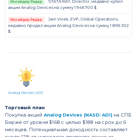
STATA RAY, Director, недавно купил
Инсайдер Радар
акции Analog Devices на сумму 1 946 700 $.
Jain Vivek, EVP, Global Operations,
Инсайдер Радар
недавно продал акции Analog Devices на сумму 1 896 302
$.
Analog Devices (ADI)
Торговый план
Покупка акций
Analog Devices (NASD: ADI)
на СПБ
Бирже от уровня $168 c целью $188 на срок до 6
месяцев. Потенциальная доходность составляет
около 12% от курсового прироста, также за