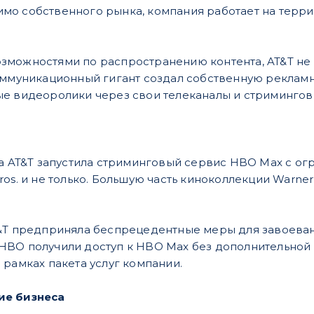
мо собственного рынка, компания работает на терр
можностями по распространению контента, AT&T не 
оммуникационный гигант создал собственную рекламн
ые видеоролики через свои телеканалы и стримингов
да AT&T запустила стриминговый сервис HBO Max с ог
ros. и не только. Большую часть киноколлекции Warn
&T предприняла беспрецедентные меры для завоеван
BO получили доступ к HBO Max без дополнительной п
 рамках пакета услуг компании.
ие бизнеса