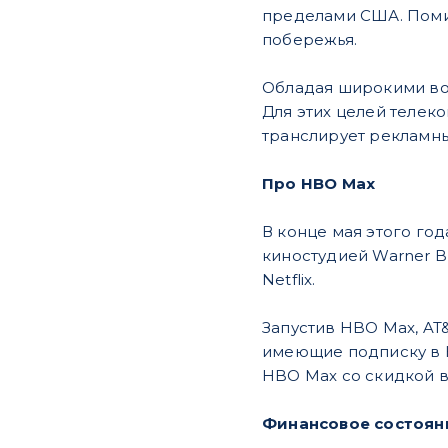
пределами США. Поми
побережья.
Обладая широкими воз
Для этих целей телек
транслирует рекламн
Про HBO Max
В конце мая этого го
киностудией Warner B
Netflix.
Запустив HBO Max, AT
имеющие подписку в H
HBO Max со скидкой в
Финансовое состоян