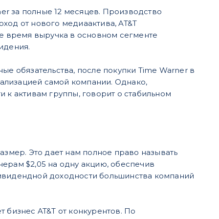
ner за полные 12 месяцев. Производство
ход от нового медиаактива, AT&T
же время выручка в основном сегменте
идения.
ые обязательства, после покупки Time Warner в
итализацией самой компании. Однако,
и к активам группы, говорит о стабильном
азмер. Это дает нам полное право называть
ерам $2,05 на одну акцию, обеспечив
дивидендной доходности большинства компаний
т бизнес AT&T от конкурентов. По