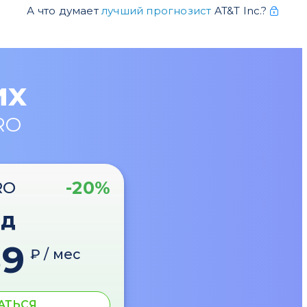
А что думает
лучший прогнозист
AT&T Inc.?
их
RO
-20%
RO
од
89
₽ / мес
АТЬСЯ