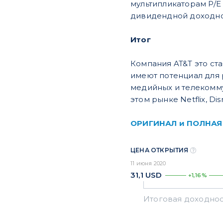
мультипликаторам P/E
дивидендной доходно
Итог
Компания AT&T это ст
имеют потенциал для 
медийных и телекомм
этом рынке Netflix, Di
ОРИГИНАЛ и ПОЛНАЯ
ЦЕНА ОТКРЫТИЯ
11 июня 2020
31,1
USD
+1,16%