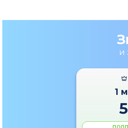
З
и
1 
ПОДП