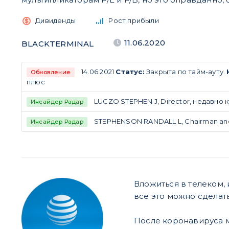
Дивиденды
Рост прибыли
11.06.2020
BLACKTERMINAL
14.06.2021
Статус:
Закрыта по тайм-ауту.
Обновление
плюс
LUCZO STEPHEN J, Director, недавно ку
Инсайдер Радар
STEPHENSON RANDALL L, Chairman and C
Инсайдер Радар
Вложиться в телеком,
все это можно сделат
После коронавируса м