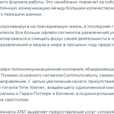
го формата работы. Это неизбежно повлечет за собо
стоянную коммуникацию между большим количеством 
ть передачи данных.
коронавируса на повседневную жизнь, в последние г
тента. Все больше офлайн сегментов развлечений ух
тироваться и смещать фокус своей деятельности в 
 развлечений и медиа в мире в прошлом году предст
 мире телекоммуникационная компания, объединяюща
 Помимо основного сегмента Communications, связан
аправление. С целью увеличения своего присутствия 
гиганта Time Warner, владеющего одноименной кинос
фильмы о Гарри Поттере и Бэтмене, а подконтрольная
ра престолов».
бизнеса AT&T выделяет предоставление услуг сотовой 