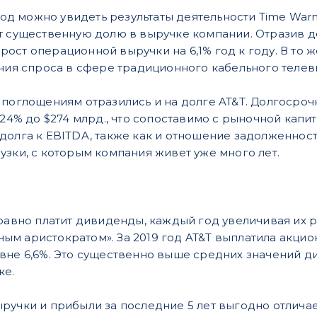
 год можно увидеть результаты деятельности Time War
т существенную долю в выручке компании. Отразив до
ост операционной выручки на 6,1% год к году. В то 
ения спроса в сфере традиционного кабельного телев
 поглощениям отразились и на долге AT&T. Долгосрочн
 24% до $274 млрд., что сопоставимо с рыночной кап
долга к EBITDA, также как и отношение задолженност
узки, с которым компания живет уже много лет.
правно платит дивиденды, каждый год увеличивая их р
м аристократом». За 2019 год AT&T выплатила акцион
вне 6,6%. Это существенно выше средних значений 
ке.
ручки и прибыли за последние 5 лет выгодно отличае