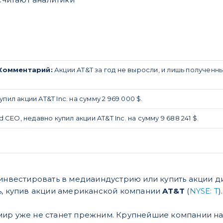
Комментарий:
Акции AT&T за год не выросли, и лишь получен
пил акции AT&T Inc. на сумму 2 969 000 $.
EO, недавно купил акции AT&T Inc. на сумму 9 688 241 $.
 инвестировать в медиаиндустрию или купить акции д
ь, купив акции американской компании
AT&T
(
NYSE: T
).
ир уже не станет прежним. Крупнейшие компании нау