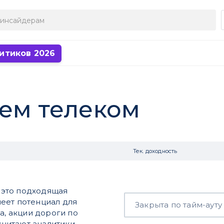
итиков 2026
чем телеком
Тек. доходность
о это подходящая
еет потенциал для
Закрыта по тайм-ауту
а, акции дороги по
 считают аналитики