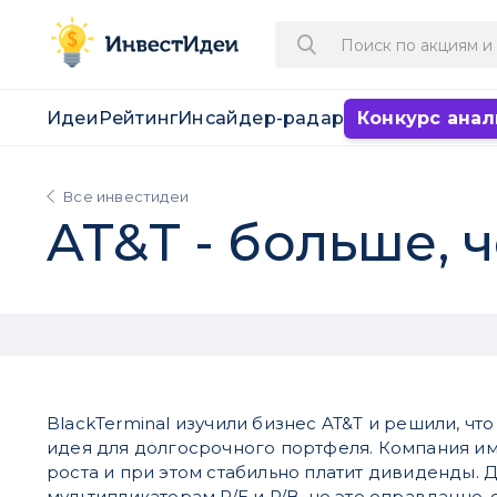
Идеи
Рейтинг
Инсайдер-радар
Конкурс анал
Все инвестидеи
AT&T - больше, 
BlackTerminal изучили бизнес AT&T и решили, чт
идея для долгосрочного портфеля. Компания им
роста и при этом стабильно платит дивиденды. Д
мультипликаторам P/E и P/B, но это оправданно,