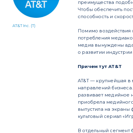
преимущества подобно
Чтобы обеспечить по
способность и скорос
AT&T Inc. (T)
Помимо воздействия 
потребления медиакон
медиа вынуждены адап
о развитии индустрии
Причем тут AT&T
AT&T — крупнейшая в
направлений бизнеса.
развивает медийное н
приобрела медийного 
выпустила на экраны 
культовый сериал «Иг
В отдельный сегмент 