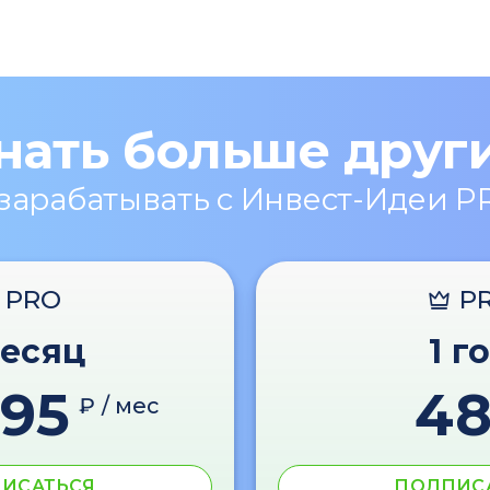
нать больше друг
 зарабатывать с Инвест-Идеи P
PRO
P
месяц
1 г
595
4
₽ / мес
ИСАТЬСЯ
ПОДПИС