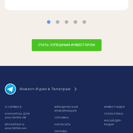
СТАТЬ УСПЕШНЫМ ИНВЕСТОРОМ
Инвест-Идеи в Телеграм
О СЕРВИСЕ
ЮРИДИЧЕСКАЯ
ИНВЕСТ ИДЕИ
ИНФОРМАЦИЯ
КОНКУРСЫ ДЛЯ
СТАТИСТИКА
АНАЛИТИКОВ
СПРАВКА
ИНСАЙДЕР-
БРОКЕРАМ И
НАПИСАТЬ
РАДАР
АНАЛИТИКАМ
ТАРИФЫ