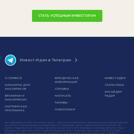
СТАТЬ УСПЕШНЫМ ИНВЕСТОРОМ
Инвест-Идеи в Телеграм
О СЕРВИСЕ
ЮРИДИЧЕСКАЯ
ИНВЕСТ ИДЕИ
ИНФОРМАЦИЯ
КОНКУРСЫ ДЛЯ
СТАТИСТИКА
АНАЛИТИКОВ
СПРАВКА
ИНСАЙДЕР-
БРОКЕРАМ И
НАПИСАТЬ
РАДАР
АНАЛИТИКАМ
ТАРИФЫ
ПАРТНЕРСКАЯ
ПОЖЕЛАНИЯ
ПРОГРАММА
Вся информация на сайте invest-idei.ru (далее - Сайт) носит исключительно образовательный и научный характер
и не является рекомендацией или предложением к совершению сделок с финансовыми инструментами. Вы
можете следовать или не следовать прогнозам на свой страх и риск. Компании и аналитики, прогнозы которых
размещены на сайте invest-idei.ru, являются независимыми от создателей сайта лицами. Сайт invest-idei.ru
является агрегатором информации, размещенной указанными лицами на интернет-ресурсах и в прочих