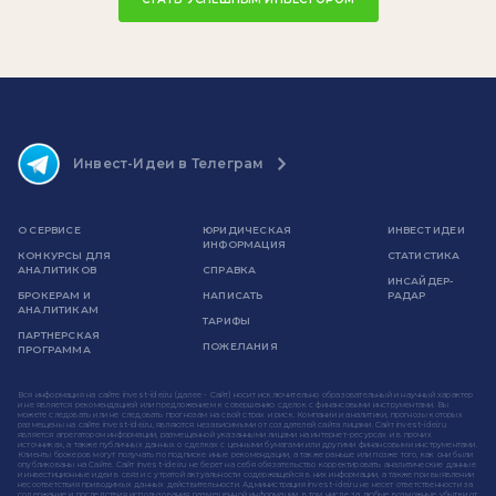
Инвест-Идеи в Телеграм
О СЕРВИСЕ
ЮРИДИЧЕСКАЯ
ИНВЕСТ ИДЕИ
ИНФОРМАЦИЯ
КОНКУРСЫ ДЛЯ
СТАТИСТИКА
АНАЛИТИКОВ
СПРАВКА
ИНСАЙДЕР-
БРОКЕРАМ И
НАПИСАТЬ
РАДАР
АНАЛИТИКАМ
ТАРИФЫ
ПАРТНЕРСКАЯ
ПОЖЕЛАНИЯ
ПРОГРАММА
Вся информация на сайте invest-idei.ru (далее - Сайт) носит исключительно образовательный и научный характер
и не является рекомендацией или предложением к совершению сделок с финансовыми инструментами. Вы
можете следовать или не следовать прогнозам на свой страх и риск. Компании и аналитики, прогнозы которых
размещены на сайте invest-idei.ru, являются независимыми от создателей сайта лицами. Сайт invest-idei.ru
является агрегатором информации, размещенной указанными лицами на интернет-ресурсах и в прочих
источниках, а также публичных данных о сделках с ценными бумагами или другими финансовыми инструментами.
Клиенты брокеров могут получать по подписке иные рекомендации, а также раньше или позже того, как они были
опубликованы на Сайте. Сайт invest-idei.ru не берет на себя обязательство корректировать аналитические данные
и инвестиционные идеи в связи с утратой актуальности содержащейся в них информации, а также при выявлении
несоответствия приводимых данных действительности. Администрация invest-idei.ru не несет ответственности за
содержание и последствия использования размещенной информации, в том числе за любые возможные убытки от