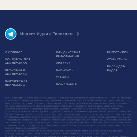
Инвест-Идеи в Телеграм
О СЕРВИСЕ
ЮРИДИЧЕСКАЯ
ИНВЕСТ ИДЕИ
ИНФОРМАЦИЯ
КОНКУРСЫ ДЛЯ
СТАТИСТИКА
АНАЛИТИКОВ
СПРАВКА
ИНСАЙДЕР-
БРОКЕРАМ И
НАПИСАТЬ
РАДАР
АНАЛИТИКАМ
ТАРИФЫ
ПАРТНЕРСКАЯ
ПОЖЕЛАНИЯ
ПРОГРАММА
Вся информация на сайте invest-idei.ru (далее - Сайт) носит исключительно образовательный и научный характер
и не является рекомендацией или предложением к совершению сделок с финансовыми инструментами. Вы
можете следовать или не следовать прогнозам на свой страх и риск. Компании и аналитики, прогнозы которых
размещены на сайте invest-idei.ru, являются независимыми от создателей сайта лицами. Сайт invest-idei.ru
является агрегатором информации, размещенной указанными лицами на интернет-ресурсах и в прочих
источниках, а также публичных данных о сделках с ценными бумагами или другими финансовыми инструментами.
Клиенты брокеров могут получать по подписке иные рекомендации, а также раньше или позже того, как они были
опубликованы на Сайте. Сайт invest-idei.ru не берет на себя обязательство корректировать аналитические данные
и инвестиционные идеи в связи с утратой актуальности содержащейся в них информации, а также при выявлении
несоответствия приводимых данных действительности. Администрация invest-idei.ru не несет ответственности за
содержание и последствия использования размещенной информации, в том числе за любые возможные убытки от
сделок с финансовыми инструментами.
Сайт invest-idei.ru не участвует во взаимоотношениях пользователей сайта и инвестиционных компаний и
аналитиков, предоставляя только сервис публикации и отслеживания инвестиционных идей.
Если Вы не согласны с данными условиями, немедленно покиньте Сайт и не используйте размещенную на нем