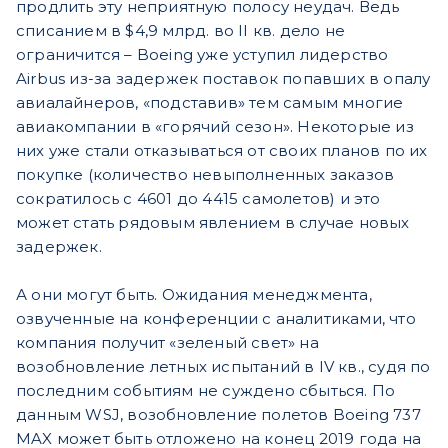
продлить эту неприятную полосу неудач. Ведь
списанием в $4,9 млрд. во II кв. дело не
ограничится – Boeing уже уступил лидерство
Airbus из-за задержек поставок попавших в опалу
авиалайнеров, «подставив» тем самым многие
авиакомпании в «горячий сезон». Некоторые из
них уже стали отказываться от своих планов по их
покупке (количество невыполненных заказов
сократилось с 4601 до 4415 самолетов) и это
может стать рядовым явлением в случае новых
задержек.
А они могут быть. Ожидания менеджмента,
озвученные на конференции с аналитиками, что
компания получит «зеленый свет» на
возобновление летных испытаний в IV кв., судя по
последним событиям не суждено сбыться. По
данным WSJ, возобновление полетов Boeing 737
MAX может быть отложено на конец 2019 года на