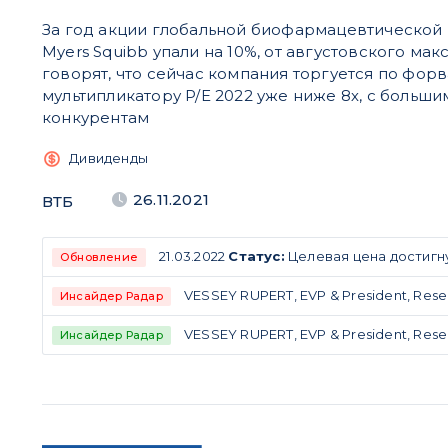
За год акции глобальной биофармацевтической к
Myers Squibb упали на 10%, от августовского мак
говорят, что сейчас компания торгуется по фор
мультипликатору P/E 2022 уже ниже 8х, с больши
конкурентам
Дивиденды
26.11.2021
ВТБ
21.03.2022
Статус:
Целевая цена достигн
Обновление
VESSEY RUPERT, EVP & President, Resea
Инсайдер Радар
VESSEY RUPERT, EVP & President, Rese
Инсайдер Радар