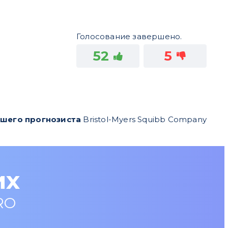
Голосование завершено.
52
5
чшего прогнозиста
Bristol-Myers Squibb Company
их
RO