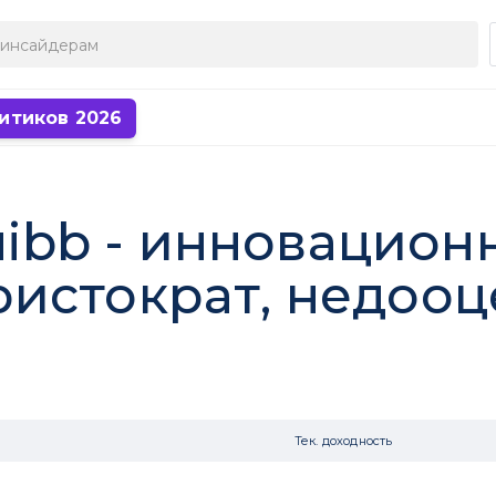
итиков 2026
quibb - инновацио
истократ, недоо
Тек. доходность