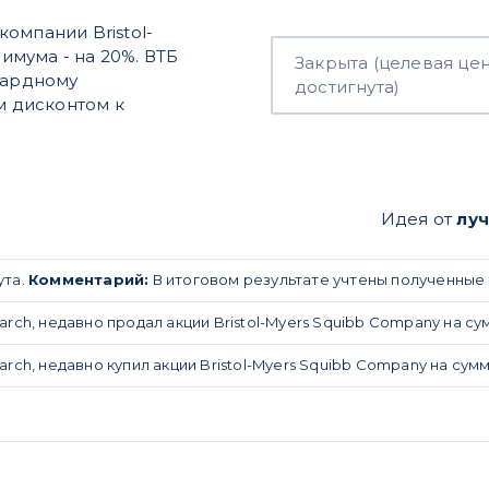
омпании Bristol-
симума - на 20%. ВТБ
Закрыта (целевая це
вардному
достигнута)
м дисконтом к
Идея от
лу
ута.
Комментарий:
В итоговом результате учтены полученные
rch, недавно продал акции Bristol-Myers Squibb Company на сумму
arch, недавно купил акции Bristol-Myers Squibb Company на сумму