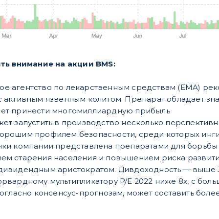
ть внимание на акции BMS:
е агентство по лекарственным средствам (EMA) рек
с активным язвенным колитом. Препарат обладает з
жет принести многомиллиардную прибыль
жет запустить в производство несколько перспектив
орошим профилем безопасности, среди которых ингиби
чки компании представлена препаратами для борьбы 
ем старения населения и повышением риска развити
дивидендным аристократом. Дивдоходность — выше 3
орвардному мультипликатору P/E 2022 ниже 8х, с бол
согласно консенсус-прогнозам, может составить более