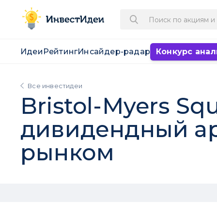
Идеи
Рейтинг
Инсайдер-радар
Конкурс анал
Все инвестидеи
Bristol-Myers S
дивидендный ар
рынком