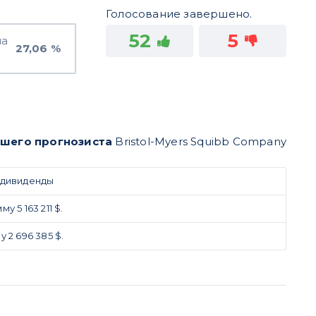
Голосование завершено.
52
5
на
27,06 %
чшего прогнозиста
Bristol-Myers Squibb Company
 дивиденды
 5 163 211 $.
 2 696 385 $.