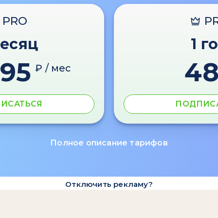
PRO
P
месяц
1 г
595
4
₽ / мес
ИСАТЬСЯ
ПОДПИС
Полное описание тарифов
Отключить рекламу?