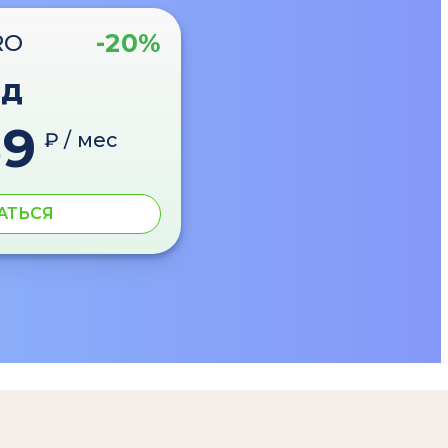
-20%
RO
од
89
₽ / мес
АТЬСЯ