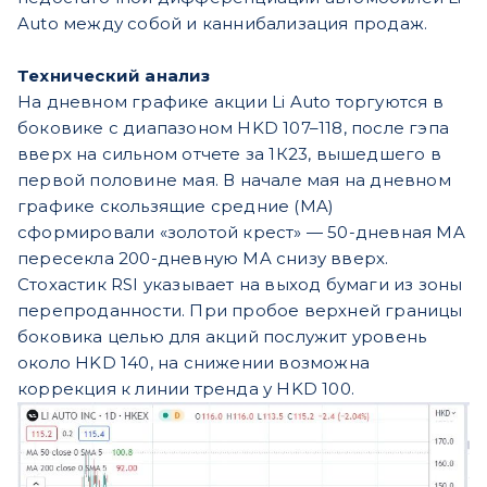
Auto между собой и каннибализация продаж.
Технический анализ
На дневном графике акции Li Auto торгуются в
боковике с диапазоном HKD 107–118, после гэпа
вверх на сильном отчете за 1К23, вышедшего в
первой половине мая. В начале мая на дневном
графике скользящие средние (MA)
сформировали «золотой крест» — 50-дневная MA
пересекла 200-дневную MA снизу вверх.
Стохастик RSI указывает на выход бумаги из зоны
перепроданности. При пробое верхней границы
боковика целью для акций послужит уровень
около HKD 140, на снижении возможна
коррекция к линии тренда у HKD 100.