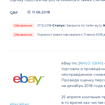
11.06.2018
QBF
27.12.2018
Статус:
Закрыта по тайм-ауту.
Обновление
Горизонт инвестирования с 11 июня 2018 до
Обновление
eBay Inc.(
NASD: EBAY
)
торговли и проведени
неоправданное сниже
Проведя оценку персп
на декабрь 2018 года в
25 апреля компания пр
в то время как чистая
eBay (eBay)