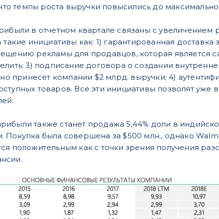
 что темпы роста выручки повысились до максимальног
рибыли в отчетном квартале связаны с увеличением р
 такие инициативы как: 1) гарантированная доставка з
мещению рекламы для продавцов, которая является 
елить: 3) подписание договора о создании внутренн
льно принесет компании $2 млрд. выручки; 4) аутенти
ступных товаров. Все эти инициативы позволят уже во
ей.
ибыли также станет продажа 5,44% доли в индийской
 Покупка была совершена за $500 млн., однако Walmar
ся положительным как с точки зрения получения разов
нсии.