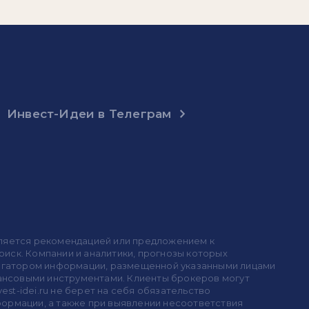
Инвест-Идеи в Телеграм
 является рекомендацией или предложением к
иск. Компании и аналитики, прогнозы которых
 агрегатором информации, размещенной указанными лицами
инансовыми инструментами. Клиенты брокеров могут
est-idei.ru не берет на себя обязательство
формации, а также при выявлении несоответствия