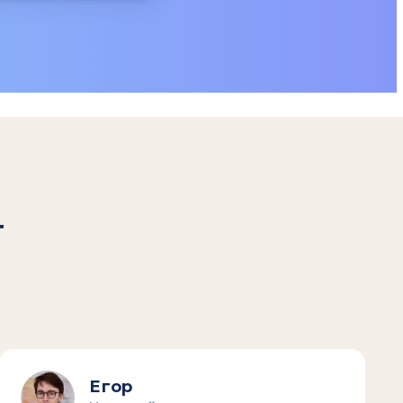
т
Егор