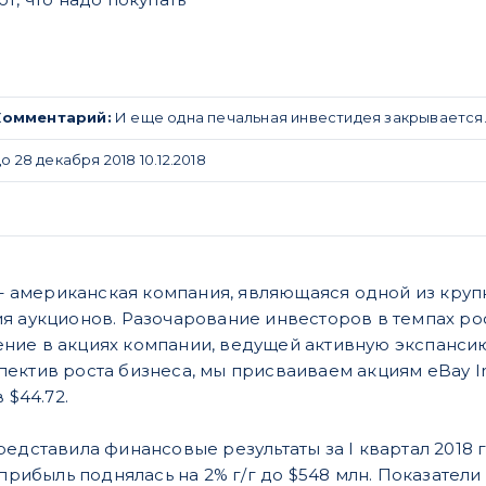
Комментарий:
И еще одна печальная инвестидея закрывается. 
 28 декабря 2018 10.12.2018
 – американская компания, являющаяся одной из кру
я аукционов. Разочарование инвесторов в темпах ро
ние в акциях компании, ведущей активную экспанси
ектив роста бизнеса, мы присваиваем акциям eBay I
 $44.72.
едставила финансовые результаты за I квартал 2018 год
 прибыль поднялась на 2% г/г до $548 млн. Показател