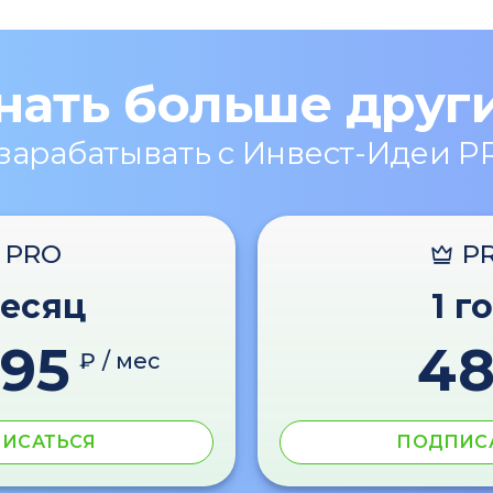
нать больше друг
 зарабатывать с Инвест-Идеи P
PRO
P
месяц
1 г
595
4
₽ / мес
ИСАТЬСЯ
ПОДПИС