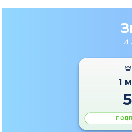
З
и
1 
ПОДП