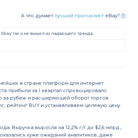
А что думает
лучший прогнозист
eBay?
Ebay так и не вышел из падающего тренда.
пнейших в стране платформ для интернет
ста прибыли за I квартал спровоцировало
ю за рубеж и расширяющей оборот торгов.
nc. рейтинг BUY и устанавливаем целевую цену
а. Выручка выросла на 12,2% г/г до $2,6 млрд.,
и оказались хуже ожиданий аналитиков, даже