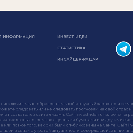
Я ИНФОРМАЦИЯ
ИНВЕСТ ИДЕИ
СТАТИСТИКА
ИНСАЙДЕР-РАДАР
носит исключительно образовательный и научный характер и не
жете следовать или не следовать прогнозам на свой страх и р
ми от создателей сайта лицами. Сайт invest-idei.ru является
убличных данных о сделках с ценными бумагами или другими ф
 или позже того, как они были опубликованы на Сайте. Сайт inv
 идеи в связи с утратой актуальности содержащейся в них ин