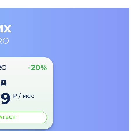
их
RO
-20%
RO
од
89
₽ / мес
АТЬСЯ