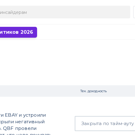
итиков 2026
Тек. доходность
и EBAY и устроили
акрыли негативный
Закрыта по тайм-ауту
та. QBF провели
т, что надо покупать