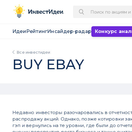
Идеи
Рейтинг
Инсайдер-радар
Конкурс анал
Все инвестидеи
BUY EBAY
Недавно инвесторы разочаровались в отчетност
распродажу акций. Однако, позже котировки з
гэп и вернулись на те уровни, где были до отче
оценку перспектив роста бизнеса и также считаю