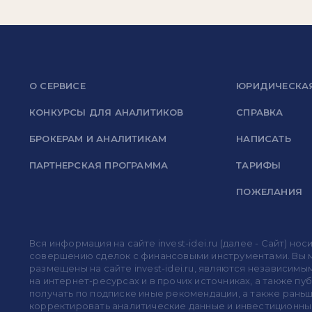
О СЕРВИСЕ
ЮРИДИЧЕСКА
КОНКУРСЫ ДЛЯ АНАЛИТИКОВ
СПРАВКА
БРОКЕРАМ И АНАЛИТИКАМ
НАПИСАТЬ
ПАРТНЕРСКАЯ ПРОГРАММА
ТАРИФЫ
ПОЖЕЛАНИЯ
Вся информация на сайте invest-idei.ru (далее - Сайт) 
совершению сделок с финансовыми инструментами. Вы мо
размещены на сайте invest-idei.ru, являются независимы
на интернет-ресурсах и в прочих источниках, а также п
получать по подписке иные рекомендации, а также раньше
корректировать аналитические данные и инвестиционные