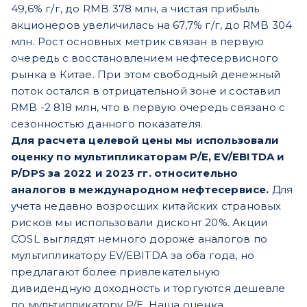
49,6% г/г, до RMB 378 млн, а чистая прибыль
акционеров увеличилась на 67,7% г/г, до RMB 304
млн. Рост основных метрик связан в первую
очередь с восстановлением нефтесервисного
рынка в Китае. При этом свободный денежный
поток остался в отрицательной зоне и составил
RMB -2 818 млн, что в первую очередь связано с
сезонностью данного показателя.
Для расчета целевой цены мы использовали
оценку по мультипликаторам P/E, EV/EBITDA и
P/DPS за 2022 и 2023 гг. относительно
аналогов в международном нефтесервисе.
Для
учета недавно возросших китайских страновых
рисков мы использовали дисконт 20%. Акции
COSL выглядят немного дороже аналогов по
мультипликатору EV/EBITDA за оба года, но
предлагают более привлекательную
дивидендную доходность и торгуются дешевле
по мультипликатору P/E. Наша оценка