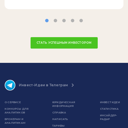
СТАТЬ УСПЕШНЫМ ИНВЕСТОРОМ
Инвест-Идеи в Телеграм
О СЕРВИСЕ
ЮРИДИЧЕСКАЯ
ИНВЕСТ ИДЕИ
ИНФОРМАЦИЯ
КОНКУРСЫ ДЛЯ
СТАТИСТИКА
АНАЛИТИКОВ
СПРАВКА
ИНСАЙДЕР-
БРОКЕРАМ И
НАПИСАТЬ
РАДАР
АНАЛИТИКАМ
ТАРИФЫ