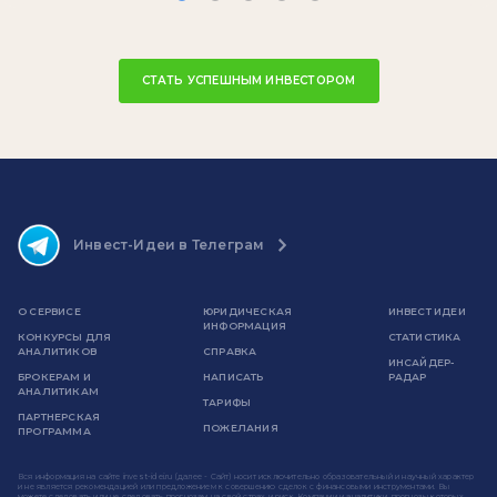
СТАТЬ УСПЕШНЫМ ИНВЕСТОРОМ
Инвест-Идеи в Телеграм
О СЕРВИСЕ
ЮРИДИЧЕСКАЯ
ИНВЕСТ ИДЕИ
ИНФОРМАЦИЯ
КОНКУРСЫ ДЛЯ
СТАТИСТИКА
АНАЛИТИКОВ
СПРАВКА
ИНСАЙДЕР-
БРОКЕРАМ И
НАПИСАТЬ
РАДАР
АНАЛИТИКАМ
ТАРИФЫ
ПАРТНЕРСКАЯ
ПОЖЕЛАНИЯ
ПРОГРАММА
Вся информация на сайте invest-idei.ru (далее - Сайт) носит исключительно образовательный и научный характер
и не является рекомендацией или предложением к совершению сделок с финансовыми инструментами. Вы
можете следовать или не следовать прогнозам на свой страх и риск. Компании и аналитики, прогнозы которых