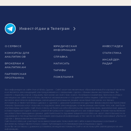
Инвест-Идеи в Телеграм
О СЕРВИСЕ
ЮРИДИЧЕСКАЯ
ИНВЕСТ ИДЕИ
ИНФОРМАЦИЯ
КОНКУРСЫ ДЛЯ
СТАТИСТИКА
АНАЛИТИКОВ
СПРАВКА
ИНСАЙДЕР-
БРОКЕРАМ И
НАПИСАТЬ
РАДАР
АНАЛИТИКАМ
ТАРИФЫ
ПАРТНЕРСКАЯ
ПОЖЕЛАНИЯ
ПРОГРАММА
Вся информация на сайте invest-idei.ru (далее - Сайт) носит исключительно образовательный и научный характер
и не является рекомендацией или предложением к совершению сделок с финансовыми инструментами. Вы
можете следовать или не следовать прогнозам на свой страх и риск. Компании и аналитики, прогнозы которых
размещены на сайте invest-idei.ru, являются независимыми от создателей сайта лицами. Сайт invest-idei.ru
является агрегатором информации, размещенной указанными лицами на интернет-ресурсах и в прочих
источниках, а также публичных данных о сделках с ценными бумагами или другими финансовыми инструментами.
Клиенты брокеров могут получать по подписке иные рекомендации, а также раньше или позже того, как они были
опубликованы на Сайте. Сайт invest-idei.ru не берет на себя обязательство корректировать аналитические данные
и инвестиционные идеи в связи с утратой актуальности содержащейся в них информации, а также при выявлении
несоответствия приводимых данных действительности. Администрация invest-idei.ru не несет ответственности за
содержание и последствия использования размещенной информации, в том числе за любые возможные убытки от
сделок с финансовыми инструментами.
Сайт invest-idei.ru не участвует во взаимоотношениях пользователей сайта и инвестиционных компаний и
аналитиков, предоставляя только сервис публикации и отслеживания инвестиционных идей.
Если Вы не согласны с данными условиями, немедленно покиньте Сайт и не используйте размещенную на нем
информацию.