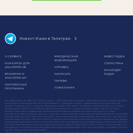
Инвест-Идеи в Телеграм
О СЕРВИСЕ
ЮРИДИЧЕСКАЯ
ИНВЕСТ ИДЕИ
ИНФОРМАЦИЯ
КОНКУРСЫ ДЛЯ
СТАТИСТИКА
АНАЛИТИКОВ
СПРАВКА
ИНСАЙДЕР-
БРОКЕРАМ И
НАПИСАТЬ
РАДАР
АНАЛИТИКАМ
ТАРИФЫ
ПАРТНЕРСКАЯ
ПОЖЕЛАНИЯ
ПРОГРАММА
Вся информация на сайте invest-idei.ru (далее - Сайт) носит исключительно образовательный и научный характер
и не является рекомендацией или предложением к совершению сделок с финансовыми инструментами. Вы
можете следовать или не следовать прогнозам на свой страх и риск. Компании и аналитики, прогнозы которых
размещены на сайте invest-idei.ru, являются независимыми от создателей сайта лицами. Сайт invest-idei.ru
является агрегатором информации, размещенной указанными лицами на интернет-ресурсах и в прочих
источниках, а также публичных данных о сделках с ценными бумагами или другими финансовыми инструментами.
Клиенты брокеров могут получать по подписке иные рекомендации, а также раньше или позже того, как они были
опубликованы на Сайте. Сайт invest-idei.ru не берет на себя обязательство корректировать аналитические данные
и инвестиционные идеи в связи с утратой актуальности содержащейся в них информации, а также при выявлении
несоответствия приводимых данных действительности. Администрация invest-idei.ru не несет ответственности за
содержание и последствия использования размещенной информации, в том числе за любые возможные убытки от
сделок с финансовыми инструментами.
Сайт invest-idei.ru не участвует во взаимоотношениях пользователей сайта и инвестиционных компаний и