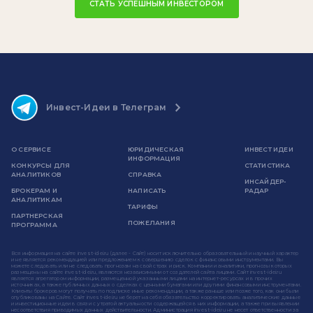
СТАТЬ УСПЕШНЫМ ИНВЕСТОРОМ
Инвест-Идеи в Телеграм
О СЕРВИСЕ
ЮРИДИЧЕСКАЯ
ИНВЕСТ ИДЕИ
ИНФОРМАЦИЯ
КОНКУРСЫ ДЛЯ
СТАТИСТИКА
АНАЛИТИКОВ
СПРАВКА
ИНСАЙДЕР-
БРОКЕРАМ И
НАПИСАТЬ
РАДАР
АНАЛИТИКАМ
ТАРИФЫ
ПАРТНЕРСКАЯ
ПОЖЕЛАНИЯ
ПРОГРАММА
Вся информация на сайте invest-idei.ru (далее - Сайт) носит исключительно образовательный и научный характер
и не является рекомендацией или предложением к совершению сделок с финансовыми инструментами. Вы
можете следовать или не следовать прогнозам на свой страх и риск. Компании и аналитики, прогнозы которых
размещены на сайте invest-idei.ru, являются независимыми от создателей сайта лицами. Сайт invest-idei.ru
является агрегатором информации, размещенной указанными лицами на интернет-ресурсах и в прочих
источниках, а также публичных данных о сделках с ценными бумагами или другими финансовыми инструментами.
Клиенты брокеров могут получать по подписке иные рекомендации, а также раньше или позже того, как они были
опубликованы на Сайте. Сайт invest-idei.ru не берет на себя обязательство корректировать аналитические данные
и инвестиционные идеи в связи с утратой актуальности содержащейся в них информации, а также при выявлении
несоответствия приводимых данных действительности. Администрация invest-idei.ru не несет ответственности за