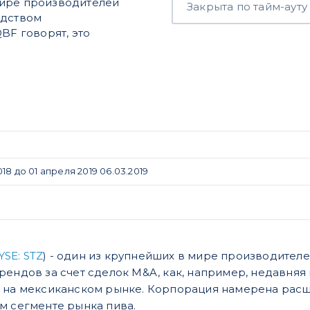
мире производителей
Закрыта по тайм-ауту
одством
BF говорят, это
8 до 01 апреля 2019 06.03.2019
YSE: STZ
) - один из крупнейших в мире производителе
рендов за счет сделок M&A, как, например, недавняя 
 на мексиканском рынке. Корпорация намерена расш
м сегменте рынка пива.