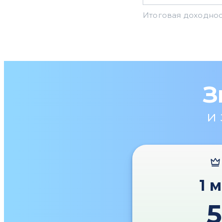
З
и
1 