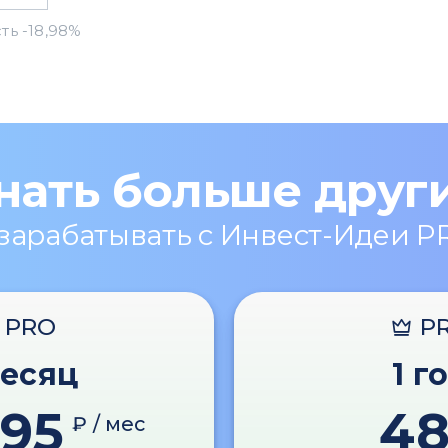
нать больше друг
 зарабатывать с Инвест-Идеи P
PRO
P
месяц
1 г
595
4
₽ / мес