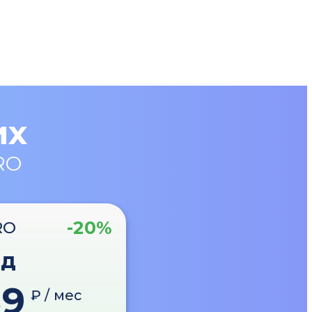
их
RO
-20%
RO
од
89
₽ / мес