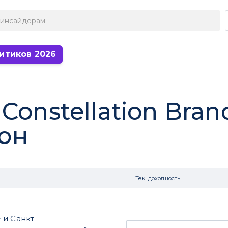
итиков 2026
Constellation Bran
он
Тек. доходность
 и Санкт-