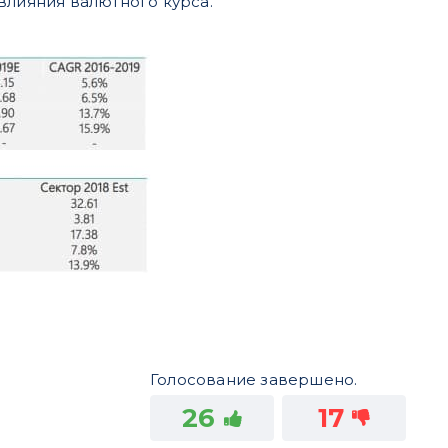
влияния валютного курса.
Голосование завершено.
26
17