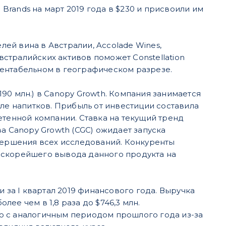
 Brands на март 2019 года в $230 и присвоили им
ей вина в Австралии, Accolade Wines,
австралийских активов поможет Constellation
рентабельном в географическом разрезе.
$190 млн.) в Canopy Growth. Компания занимается
сле напитков. Прибыль от инвестиции составила
етенной компании. Ставка на текущий тренд
а Canopy Growth (CGC) ожидает запуска
авершения всех исследований. Конкуренты
ью скорейшего вывода данного продукта на
и за I квартал 2019 финансового года. Выручка
лее чем в 1,8 раза до $746,3 млн.
ю с аналогичным периодом прошлого года из-за