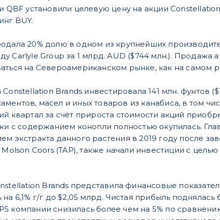
и QBF установили целевую цену на акции Constellation
инг BUY.
одала 20% долю в одном из крупнейших производител
 Carlyle Group за 1 млрд. AUD ($744 млн.). Продажа 
аться на Североамериканском рынке, как на самом 
а
Constellation Brands инвестировала 141 млн. фунтов (
ментов, масел и иных товаров из канабиса, в том чи
ий квартал за счёт прироста стоимости акций приобр
тки с содержанием конопли полностью окупилась. Глав
ем экстракта данного растения в 2019 году после з
и Molson Coors (TAP), также начали инвестиции с цел
nstellation Brands представила финансовые показател
а 6,1% г/г до $2,05 млрд. Чистая прибыль поднялась бо
S компании снизилась более чем на 5% по сравнени