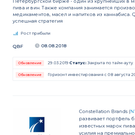
Петербургской бирже - один из крупнейших в 
пива и вин. Также компания занимается произв
медикаментов, масел и напитков из каннабиса. Q
успешная стратегия
Рост прибыли
08.08.2018
QBF
29.03.2019
Статус:
Закрыта по тайм-ауту.
Обновление
Горизонт инвестирования с 08 августа 201
Обновление
Constellation Brands (
N
развивает портфель б
известных марок пива
усилия на премиально