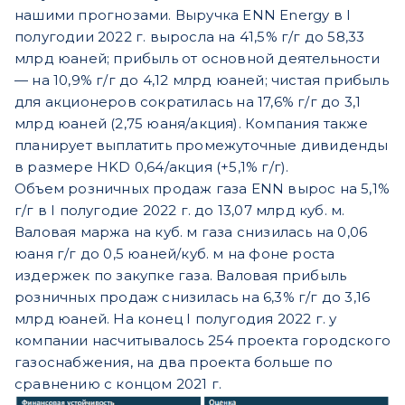
нашими прогнозами. Выручка ENN Energy в I
полугодии 2022 г. выросла на 41,5% г/г до 58,33
млрд юаней; прибыль от основной деятельности
— на 10,9% г/г до 4,12 млрд юаней; чистая прибыль
для акционеров сократилась на 17,6% г/г до 3,1
млрд юаней (2,75 юаня/акция). Компания также
планирует выплатить промежуточные дивиденды
в размере HKD 0,64/акция (+5,1% г/г).
Объем розничных продаж газа ENN вырос на 5,1%
г/г в I полугодие 2022 г. до 13,07 млрд куб. м.
Валовая маржа на куб. м газа снизилась на 0,06
юаня г/г до 0,5 юаней/куб. м на фоне роста
издержек по закупке газа. Валовая прибыль
розничных продаж снизилась на 6,3% г/г до 3,16
млрд юаней. На конец I полугодия 2022 г. у
компании насчитывалось 254 проекта городского
газоснабжения, на два проекта больше по
сравнению с концом 2021 г.