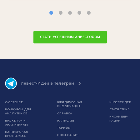
СТАТЬ УСПЕШНЫМ ИНВЕСТОРОМ
Инвест-Идеи в Телеграм
О СЕРВИСЕ
ЮРИДИЧЕСКАЯ
ИНВЕСТ ИДЕИ
ИНФОРМАЦИЯ
КОНКУРСЫ ДЛЯ
СТАТИСТИКА
АНАЛИТИКОВ
СПРАВКА
ИНСАЙДЕР-
БРОКЕРАМ И
НАПИСАТЬ
РАДАР
АНАЛИТИКАМ
ТАРИФЫ
ПАРТНЕРСКАЯ
ПОЖЕЛАНИЯ
ПРОГРАММА