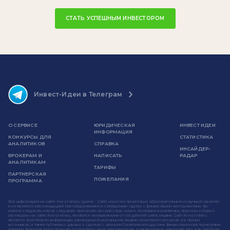
СТАТЬ УСПЕШНЫМ ИНВЕСТОРОМ
Инвест-Идеи в Телеграм
О СЕРВИСЕ
ЮРИДИЧЕСКАЯ
ИНВЕСТ ИДЕИ
ИНФОРМАЦИЯ
КОНКУРСЫ ДЛЯ
СТАТИСТИКА
АНАЛИТИКОВ
СПРАВКА
ИНСАЙДЕР-
БРОКЕРАМ И
НАПИСАТЬ
РАДАР
АНАЛИТИКАМ
ТАРИФЫ
ПАРТНЕРСКАЯ
ПОЖЕЛАНИЯ
ПРОГРАММА
Вся информация на сайте invest-idei.ru (далее - Сайт) носит исключительно образовательный и научный характер
и не является рекомендацией или предложением к совершению сделок с финансовыми инструментами. Вы
можете следовать или не следовать прогнозам на свой страх и риск. Компании и аналитики, прогнозы которых
размещены на сайте invest-idei.ru, являются независимыми от создателей сайта лицами. Сайт invest-idei.ru
является агрегатором информации, размещенной указанными лицами на интернет-ресурсах и в прочих
источниках, а также публичных данных о сделках с ценными бумагами или другими финансовыми инструментами.
Клиенты брокеров могут получать по подписке иные рекомендации, а также раньше или позже того, как они были